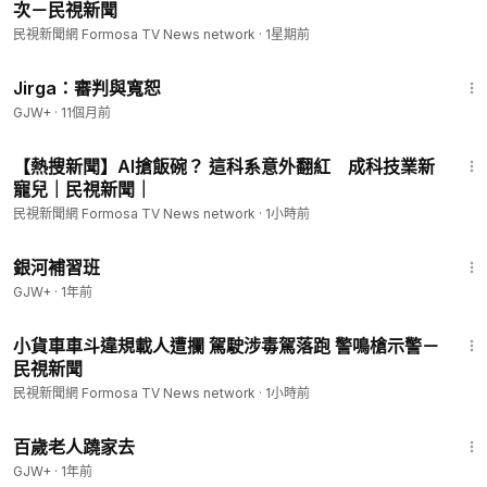
次－民視新聞
民視新聞網 Formosa TV News network
·
1星期前
1:18:51
Jirga：審判與寬恕
GJW+
·
11個月前
2:33
【熱搜新聞】AI搶飯碗？ 這科系意外翻紅 成科技業新
寵兒｜民視新聞｜
民視新聞網 Formosa TV News network
·
1小時前
2:26:39
銀河補習班
GJW+
·
1年前
1:05
小貨車車斗違規載人遭攔 駕駛涉毒駕落跑 警鳴槍示警－
民視新聞
民視新聞網 Formosa TV News network
·
1小時前
1:54:38
百歲老人蹺家去
GJW+
·
1年前