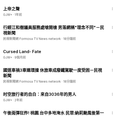
1:31:48
上帝之聲
GJW+
·
1年前
1:28
行經江和樹議員服務處嗆開槍 男落網稱"理念不同"－民
視新聞
民視新聞網 Formosa TV News network
·
18分鐘前
1:25:23
Cursed Land- Fate
GJW+
·
9個月前
1:19
國道車禍3車連環撞 休旅車成廢鐵駕駛一度受困－民視
新聞
民視新聞網 Formosa TV News network
·
18分鐘前
37:42
时空旅行者的自白：来自3036年的男人
GJW+
·
2年前
1:37
午後雨彈狂炸! 桃園.台中多地淹水 民眾:納莉颱風後第一