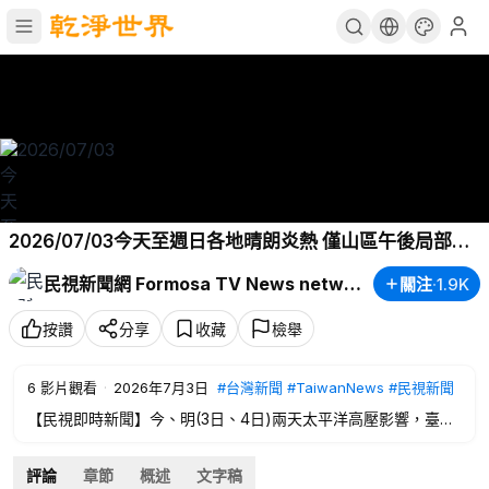
2026/07/03今天至週日各地晴朗炎熱 僅山區午後局部陣
雨－民視新聞
民視新聞網 Formosa TV News network
關注
·
1.9K
按讚
分享
收藏
檢舉
6
影片觀看
·
2026年7月3日
#台灣新聞
#TaiwanNews
#民視新聞
【民視即時新聞】今、明(3日、4日)兩天太平洋高壓影響，臺灣
各地及澎湖、金門、馬祖大多為多雲到晴，僅東南部地區及恆春
半島有零星短暫陣雨，午後各地山區有局部短暫雷陣雨。
評論
章節
概述
文字稿