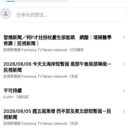
#台灣新聞
#TaiwanNews
#民視新聞
#FTV新聞
#Taiwan
--
看新聞：
https://www.ftvnews.com.tw/news/detail/2026703W
07M1?utm_source=youtube&utm_medium=description
--
3:39
📱下載民視新聞APP →
https://www.ftvnews.com.tw/download
發燒新聞／柯P才拄拐杖慶生卻能跳 網酸：堪稱醫學
✅ 民視新聞網：
https://www.ftvnews.com.tw/
奇蹟｜民視新聞｜
✅ 民視新聞FB：
https://www.facebook.com/ftvnews53
民視新聞網 Formosa TV News network
·
17分鐘前
✅ 加入民視LINE：
https://lin.ee/jvHY7X4
✅ 訂閱民視IG：
https://www.instagram.com/ftvnews/
5:37
2026/08/06 今天北海岸短暫雨 南部午後局部陣雨－
民視新聞
民視新聞網 Formosa TV News network
·
1天前
35:10
不可持續
GJW+
·
7個月前
4:16
2026/08/05 週五雨漸增 西半部及東北部短暫雨－民
視新聞
民視新聞網 Formosa TV News network
·
1天前