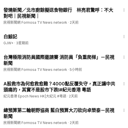
5:08
發燒新聞／北市廚餘擬送食物銀行 林亮君驚呼：不大
對吧｜民視新聞｜
民視新聞網 Formosa TV News network
·
2天前
1:17:11
白鯨記
GJW+
·
3星期前
1:45
台灣極限消防員國際邀請賽 消防員「負重爬梯」－民視
新聞
民視新聞網 Formosa TV News network
·
5小時前
10:47
A股救市為何愈救愈難？4000點反覆失守，真正讓中共
頭痛的，其實不是股市下跌l#紀元香港 粵語
紀元香港 Epoch News HK|大紀元 #粵語
·
2天前
1:55
總預算第二輪朝野協商 藍白預算大刀砍向卓榮泰－民視
新聞
民視新聞網 Formosa TV News network
·
2天前