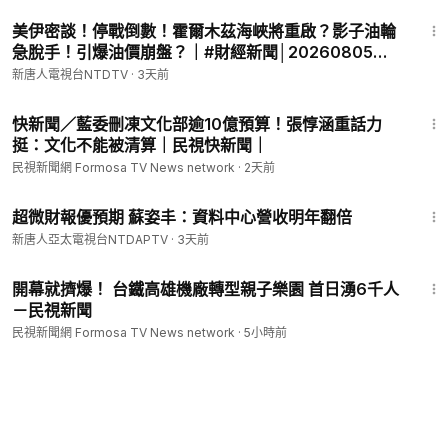
26:46
美伊密談！停戰倒數！霍爾木茲海峽將重啟？影子油輪
急脫手！引爆油價崩盤？｜#財經新聞│20260805
(三)｜#新唐人
新唐人電視台NTDTV
·
3天前
3:51
快新聞／藍委刪凍文化部逾10億預算！張惇涵重話力
挺：文化不能被清算｜民視快新聞｜
民視新聞網 Formosa TV News network
·
2天前
2:11
超微財報優預期 蘇姿丰：資料中心營收明年翻倍
新唐人亞太電視台NTDAPTV
·
3天前
2:12
開幕就擠爆！ 台鐵高雄機廠轉型親子樂園 首日湧6千人
－民視新聞
民視新聞網 Formosa TV News network
·
5小時前