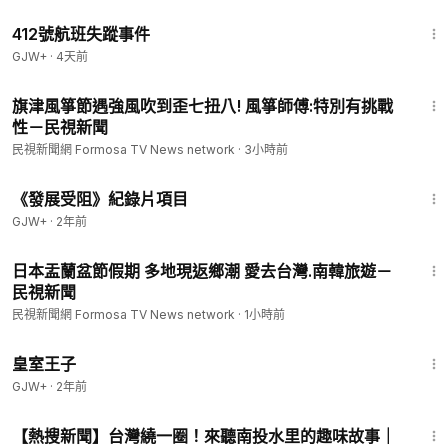
1:12:46
412號航班失蹤事件
GJW+
·
4天前
1:30
旗津風箏節遇強風吹到歪七扭八! 風箏師傅:特別有挑戰
性－民視新聞
民視新聞網 Formosa TV News network
·
3小時前
1:15:33
《發展受阻》紀錄片項目
GJW+
·
2年前
1:26
日本盂蘭盆節假期 多地現返鄉潮 愛去台灣.南韓旅遊－
民視新聞
民視新聞網 Formosa TV News network
·
1小時前
1:28:27
皇室王子
GJW+
·
2年前
5:56
【熱搜新聞】台灣繞一圈！來聽南投水里的趣味故事｜