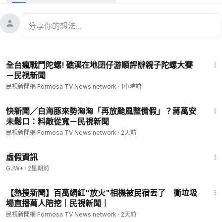
（1日）正式亮相，發表會場地，首度在「林口水牛坑越野場地」
登場，要展現強悍越野性能。
--
看新聞：
https://www.ftvnews.com.tw/news/detail/2026701V
01M1?utm_source=youtube&utm_medium=description
1:45
--
全台瘋戰鬥陀螺! 礁溪在地囝仔游順評辦親子陀螺大賽
📱下載民視新聞APP →
https://bit.ly/3x8ePpb
－民視新聞
✅ 民視新聞網：
https://www.ftvnews.com.tw/
民視新聞網 Formosa TV News network
·
1小時前
✅ 民視新聞FB：
https://www.facebook.com/ftvnews53
✅ 加入民視LINE：
https://lin.ee/jvHY7X4
3:26
✅ 訂閱民視IG：
https://www.instagram.com/ftvnews/
快新聞／白海豚來勢洶洶「再放颱風整備假」？蔣萬安
未鬆口：料敵從寬－民視新聞
民視新聞網 Formosa TV News network
·
2天前
2:39:28
虛假資訊
GJW+
·
2星期前
3:42
【熱搜新聞】百萬網紅"放火"相機被民宿丟了 衝垃圾
場直播萬人陪挖｜民視新聞｜
民視新聞網 Formosa TV News network
·
2天前