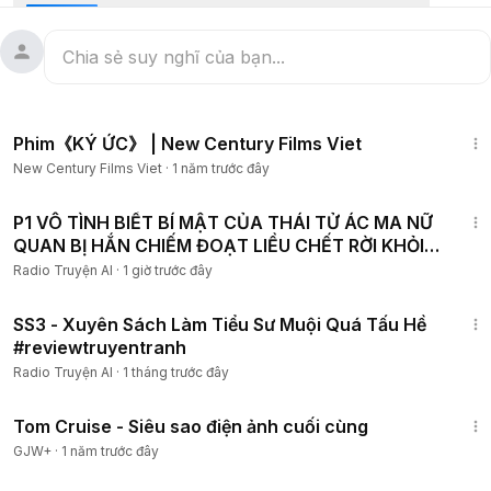
nhấn nút thông báo để không bỏ lỡ video mới nhất.
- We does not own the rights to these video clips. They
have, in accordance with fair use, been repurposed with
the intent of educating and inspiring others.
1:13:48
Phim《KÝ ỨC》 | New Century Films Viet
New Century Films Viet
·
1 năm trước đây
2:01:30
P1 VÔ TÌNH BIẾT BÍ MẬT CỦA THÁI TỬ ÁC MA NỮ
QUAN BỊ HẮN CHIẾM ĐOẠT LIỀU CHẾT RỜI KHỎI
HẬU CUNG
Radio Truyện AI
·
1 giờ trước đây
1:06:40
SS3 - Xuyên Sách Làm Tiểu Sư Muội Quá Tấu Hề
#reviewtruyentranh
Radio Truyện AI
·
1 tháng trước đây
1:15:32
Tom Cruise - Siêu sao điện ảnh cuối cùng
GJW+
·
1 năm trước đây
1:05:26