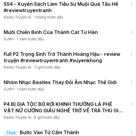
SS4 - Xuyên Sách Làm Tiểu Sư Muội Quá Tấu Hề
#reviewtruyentranh
Radio Truyện AI
·
1 tháng trước đây
1:31:35
Mười Chiến Binh Của Thành Cát Tư Hãn
GJW+
·
1 năm trước đây
1:02:36
Full P2 Trọng Sinh Trở Thành Hoàng Hậu - review
truyện #reviewtruyentranh #xuyenkhong
Radio Truyện AI
·
11 giờ trước đây
1:49:29
Nhóm Nhạc Beatles Thay Đổi Âm Nhạc Thế Giới
GJW+
·
1 năm trước đây
2:10:55
P4 BỊ GIA TỘC BỎ RƠI KHINH THƯỜNG LÀ PHẾ
VẬT NỮ CƯỜNG GIẤU NGHỀ TRỞ VỀ TRẢ THÙ GIẢ
THIÊN KIM GIẢ
Radio Truyện AI
·
6 giờ trước đây
1:52:41
Bước Vào Tử Cấm Thành
Thuê