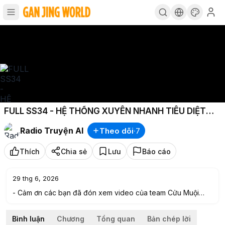
FULL SS34 - HỆ THỐNG XUYÊN NHANH TIÊU DIỆT
CẶN BÃ
#xuyênnhanh
#reviewtruyentranh
Radio Truyện AI
Theo dõi
·
7
#nucuong
Thích
Chia sẻ
Lưu
Báo cáo
29 thg 6, 2026
- Cảm ơn các bạn đã đón xem video của team Cửu Muội
Review.
- Nếu thấy hay, đừng quên like, comment, share, đăng ký và
Bình luận
Chương
Tổng quan
Bản chép lời