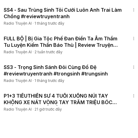
1:01:35
SS4 - Sau Trùng Sinh Tôi Cưới Luôn Anh Trai Làm
Chồng #reviewtruyentranh
Radio Truyện AI
·
1 tháng trước đây
16:24:38
FULL BỘ | Bị Gia Tộc Phế Đan Điền Ta Âm Thầm
Tu Luyện Kiếm Thần Báo Thù | Review Truyện
Tranh
Radio Truyện AI
·
2 tuần trước đây
1:03:17
SS3 - Trọng Sinh Sánh Đôi Cùng Đồ Đệ
#reviewtruyentranh #trongsinh #trungsinh
Radio Truyện AI
·
1 tháng trước đây
6:00:47
P1+3 TIỂUTHIỀN SƯ 4 TUỔI XUỐNG NÚI TAY
KHÔNG XE NÁT VÒNG TAY TRĂM TRIỆU BÓC
TRẦN SỰ THẬT VỀ TIỂU TAM
Radio Truyện AI
·
21 giờ trước đây