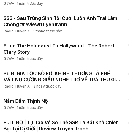
GJW+
·
1 năm trước đây
1:01:01
SS3 - Sau Trùng Sinh Tôi Cưới Luôn Anh Trai Làm
Chồng #reviewtruyentranh
Radio Truyện AI
·
1 tháng trước đây
49:15
From The Holocaust To Hollywood - The Robert
Clary Story
GJW+
·
1 năm trước đây
2:09:15
P6 BỊ GIA TỘC BỎ RƠI KHINH THƯỜNG LÀ PHẾ
VẬT NỮ CƯỜNG GIẤU NGHỀ TRỞ VỀ TRẢ THÙ GIẢ
THIÊN KIM GIẢ
Radio Truyện AI
·
2 ngày trước đây
1:46:06
Nắm Đấm Thịnh Nộ
GJW+
·
1 năm trước đây
12:25:00
FULL BỘ | Tự Tạo Vô Số Thẻ SSR Ta Bất Khả Chiến
Bại Tại Dị Giới | Review Truyện Tranh