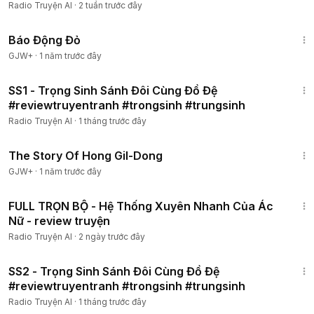
Radio Truyện AI
·
2 tuần trước đây
1:20:36
Báo Động Đỏ
GJW+
·
1 năm trước đây
1:10:11
SS1 - Trọng Sinh Sánh Đôi Cùng Đồ Đệ
#reviewtruyentranh #trongsinh #trungsinh
Radio Truyện AI
·
1 tháng trước đây
1:06:48
The Story Of Hong Gil-Dong
GJW+
·
1 năm trước đây
5:01:49
FULL TRỌN BỘ - Hệ Thống Xuyên Nhanh Của Ác
Nữ - review truyện
Radio Truyện AI
·
2 ngày trước đây
1:03:07
SS2 - Trọng Sinh Sánh Đôi Cùng Đồ Đệ
#reviewtruyentranh #trongsinh #trungsinh
Radio Truyện AI
·
1 tháng trước đây