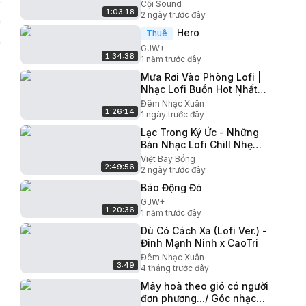
câu chuyện thật rồi.. | Từng
Cội Sound
1:03:18
Ngày Yêu Em
2 ngày trước đây
Hero
Thuê
GJW+
1:34:36
1 năm trước đây
Mưa Rơi Vào Phòng Lofi |
Nhạc Lofi Buồn Hot Nhất
Hiện Nay - Bầu Trời Ấy Nơi
Đêm Nhạc Xuân
1:26:14
Xa Thế Nào Rồi TikTok
1 ngày trước đây
Lạc Trong Ký Ức - Những
Bản Nhạc Lofi Chill Nhẹ
Nhàng | Hỏi Vợ Ngoại
Việt Bay Bổng
2:49:56
Thành x 1001 Lý Do
2 ngày trước đây
Báo Động Đỏ
GJW+
1:20:36
1 năm trước đây
Dù Có Cách Xa (Lofi Ver.) -
Đinh Mạnh Ninh x CaoTri
Đêm Nhạc Xuân
3:49
4 tháng trước đây
Mây hoà theo gió có người
đơn phương.../ Góc nhạc