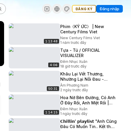
ĐĂNG KÝ
Đăng nhập
Phim《KÝ ỨC》 | New
Century Films Viet
New Century Films Viet
1:13:48
1 năm trước đây
Tựa - Tú / OFFICIAL
VISUALIZER
Đêm Nhạc Xuân
4:06
18 giờ trước đây
Khâu Lại Vết Thương,
Nhường Lại Nỗi Đau -
Mashup Lofi Buồn Nghe Là
Âm Phương Nam
50:31
Nghiện - Nhạc Chill TikTok
2 ngày trước đây
2026
Hoa Nở Bên Đường, Có Anh
Ở Đây Rồi, Anh Mệt Rồi |
Tuyển Tập Nhạc Việt Hay
Đêm Nhạc Xuân
1:14:15
Nhất Từng Gây Bão Bảng
1 ngày trước đây
XH
𝗖𝗵𝗶𝗹𝗹𝗶𝗻' 𝗽𝗹𝗮𝘆𝗹𝗶𝘀𝘁 "Anh Cũng
Đâu Có Muốn Tin.. Kết thúc