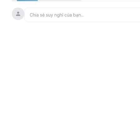
Playlist:
--------------------
🔔 Note:
* Chỉ đơn giản rằng Chang chia sẻ các bài hát mà có thể b
* Nhận phát hành các bản lo-fi, Indie, nhạc chill... chỉ cần p
💛 Follow Chang:
---------------------------
⛔ © 2017 Chang