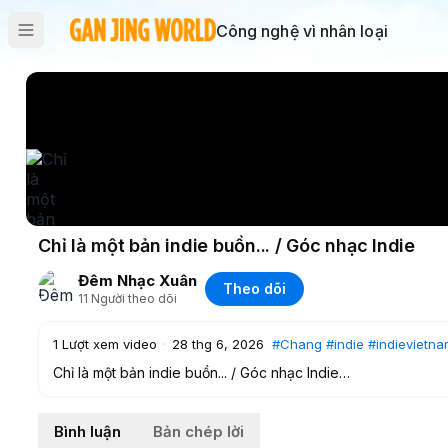
Công nghệ vì nhân loại
Chỉ là một bản indie buồn... / Góc nhạc Indie
Đêm Nhạc Xuân
Theo dõi
11
Người theo dõi
1
Lượt xem video
·
28 thg 6, 2026
#Chang
#indie
#indievietn
Chỉ là một bản indie buồn... / Góc nhạc Indie
#Chang
#indie
#indievietnam
#gocnhacindie
#chilamot
Images: Tú
Bình luận
Bản chép lời
------