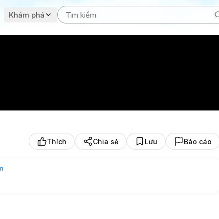
Khám phá
Thích
Chia sẻ
Lưu
Báo cáo
am
#indie