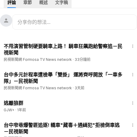
評論
章節
概述
文字稿
停等紅燈的轎車，接著波及其他車輛，現場撞成一團，共造成5
輛車受損、9人受傷，其中還包括3名孩童，更有一名男子肋骨骨
折送醫。
#台灣新聞
#TaiwanNews
#民視新聞
#FTV新聞
#Taiwan
--
1:34
看新聞：
https://www.ftvnews.com.tw/news/detail/2026621S0
不甩演習管制硬要騎車上路！ 騎車狂飆跑給警察追－民
1M1?utm_source=youtube&utm_medium=description
視新聞
--
民視新聞網 Formosa TV News network
·
33分鐘前
📱下載民視新聞APP →
https://www.ftvnews.com.tw/download
✅ 民視新聞網：
https://www.ftvnews.com.tw/
1:47
✅ 民視新聞FB：
https://www.facebook.com/ftvnews53
台中多元計程車遭檢舉「雙掛」 運將齊呼開放「一車多
隊」－民視新聞
✅ 加入民視LINE：
https://lin.ee/jvHY7X4
✅ 訂閱民視IG：
https://www.instagram.com/ftvnews/
民視新聞網 Formosa TV News network
·
3天前
2:12:23
逃離狼群
GJW+
·
1年前
1:17
台中窄巷爆警匪追逐! 轎車"藏毒＋通緝犯"拒檢倒車逃
－民視新聞