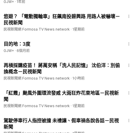
GJW+
·
1年前
1:46
悠遊？ 「電動獨輪車」狂飆南投碧興路 用路人被嚇壞－
民視新聞
民視新聞網 Formosa TV News network
·
1星期前
1:05:16
目的地：3度
GJW+
·
6個月前
2:16
再槓採購疫苗！ 蔣萬安稱「洗人民記憶」 沈伯洋：別偷
換概念－民視新聞
民視新聞網 Formosa TV News network
·
1小時前
1:36
「紅霞」颱風外圍環流發威 大雨狂炸花東地區－民視新
聞
民視新聞網 Formosa TV News network
·
1星期前
1:09
駕駛停車行人指控被撞 未禮讓、假車禍各說各話－民視
新聞