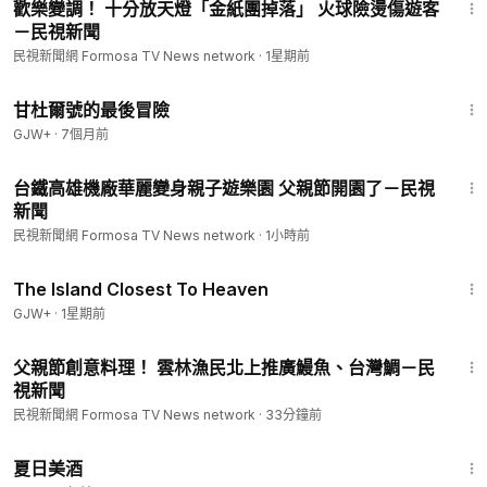
歡樂變調！ 十分放天燈「金紙團掉落」 火球險燙傷遊客
－民視新聞
民視新聞網 Formosa TV News network
·
1星期前
1:21:08
甘杜爾號的最後冒險
GJW+
·
7個月前
2:03
台鐵高雄機廠華麗變身親子遊樂園 父親節開園了－民視
新聞
民視新聞網 Formosa TV News network
·
1小時前
1:42:35
The Island Closest To Heaven
GJW+
·
1星期前
1:33
父親節創意料理！ 雲林漁民北上推廣鰻魚、台灣鯛－民
視新聞
民視新聞網 Formosa TV News network
·
33分鐘前
1:30:27
夏日美酒