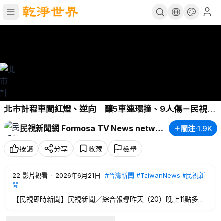
北市計程車闖紅燈、逆向 釀5車連環撞、9人傷－民視新
聞
民視新聞網 Formosa TV News network
關注
·
1.9K
按讚
分享
收藏
檢舉
22
影片觀看
·
2026年6月21日
#台灣新聞
#TaiwanNews
#民視新
聞
【民視即時新聞】民視新聞／綜合報導昨天（20）晚上11點多，
台北市萬華區中華路二段，發生一起嚴重多車連環撞，一輛計程
車行經路口時，不但闖紅燈，還逆向衝進對向車道，高速撞上在