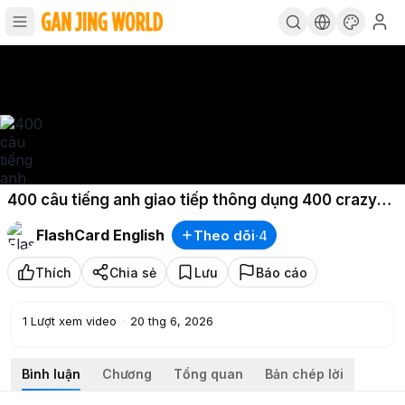
400 câu tiếng anh giao tiếp thông dụng 400 crazy
english phần 7
FlashCard English
Theo dõi
·
4
Thích
Chia sẻ
Lưu
Báo cáo
1
Lượt xem video
·
20 thg 6, 2026
Bình luận
Chương
Tổng quan
Bản chép lời