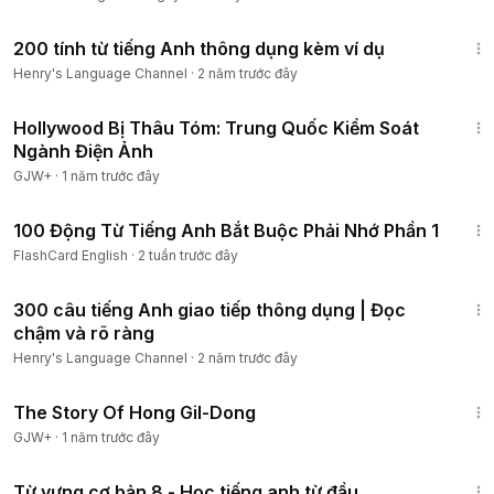
1:23:56
200 tính từ tiếng Anh thông dụng kèm ví dụ
Henry's Language Channel
·
2 năm trước đây
1:03:56
Hollywood Bị Thâu Tóm: Trung Quốc Kiểm Soát
Ngành Điện Ảnh
GJW+
·
1 năm trước đây
3:41
100 Động Từ Tiếng Anh Bắt Buộc Phải Nhớ Phần 1
FlashCard English
·
2 tuần trước đây
1:44:27
300 câu tiếng Anh giao tiếp thông dụng | Đọc
chậm và rõ ràng
Henry's Language Channel
·
2 năm trước đây
1:06:48
The Story Of Hong Gil-Dong
GJW+
·
1 năm trước đây
1:40
Từ vựng cơ bản 8 - Học tiếng anh từ đầu