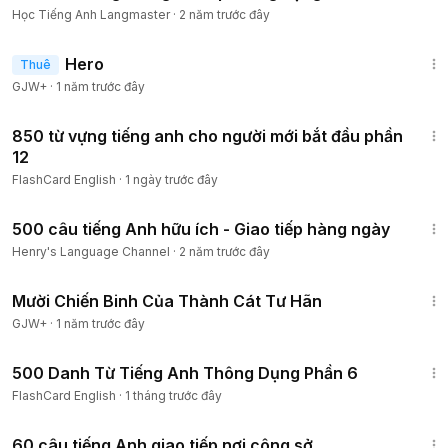
Học Tiếng Anh Langmaster
·
2 năm trước đây
1:34:36
Hero
Thuê
GJW+
·
1 năm trước đây
3:04
850 từ vựng tiếng anh cho người mới bắt đầu phần
12
FlashCard English
·
1 ngày trước đây
2:40:08
500 câu tiếng Anh hữu ích - Giao tiếp hàng ngày
Henry's Language Channel
·
2 năm trước đây
1:31:35
Mười Chiến Binh Của Thành Cát Tư Hãn
GJW+
·
1 năm trước đây
4:56
500 Danh Từ Tiếng Anh Thông Dụng Phần 6
FlashCard English
·
1 tháng trước đây
20:20
60 câu tiếng Anh giao tiếp nơi công sở