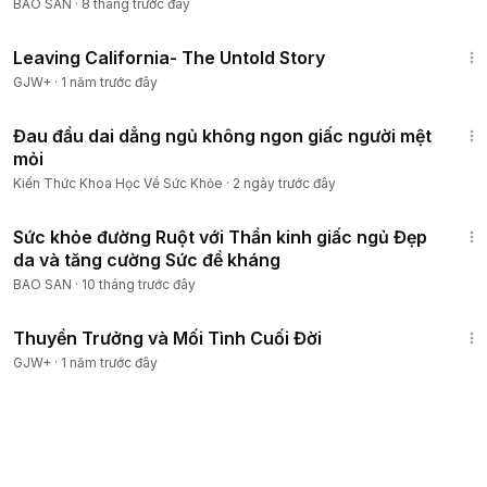
#ngủsâu
BAO SAN
·
8 tháng trước đây
1:10:27
Leaving California- The Untold Story
GJW+
·
1 năm trước đây
3:33
Đau đầu dai dẳng ngủ không ngon giấc người mệt
mỏi
Kiến Thức Khoa Học Về Sức Khỏe
·
2 ngày trước đây
29:56
Sức khỏe đường Ruột với Thần kinh giấc ngủ Đẹp
da và tăng cường Sức đề kháng
BAO SAN
·
10 tháng trước đây
1:41:59
Thuyền Trưởng và Mối Tình Cuối Đời
GJW+
·
1 năm trước đây