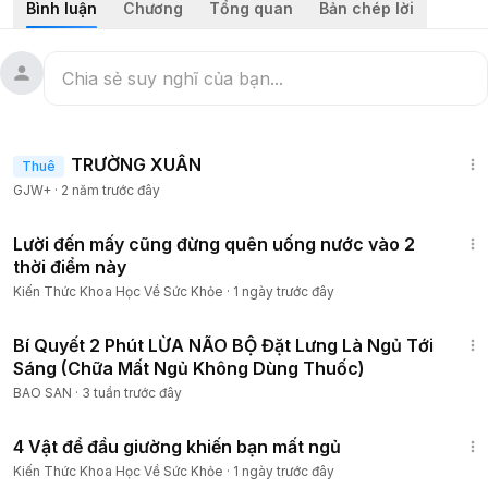
Bình luận
Chương
Tổng quan
Bản chép lời
1:25:38
TRƯỜNG XUÂN
Thuê
GJW+
·
2 năm trước đây
4:09
Lười đến mấy cũng đừng quên uống nước vào 2
thời điểm này
Kiến Thức Khoa Học Về Sức Khỏe
·
1 ngày trước đây
45:42
Bí Quyết 2 Phút LỪA NÃO BỘ Đặt Lưng Là Ngủ Tới
Sáng (Chữa Mất Ngủ Không Dùng Thuốc)
BAO SAN
·
3 tuần trước đây
4:16
4 Vật để đầu giường khiến bạn mất ngủ
Kiến Thức Khoa Học Về Sức Khỏe
·
1 ngày trước đây