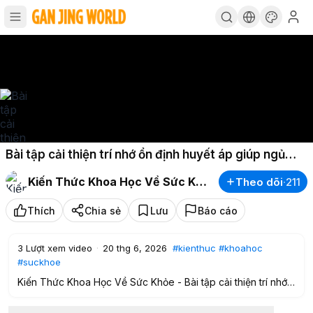
Bài tập cải thiện trí nhớ ổn định huyết áp giúp ngủ
ngon sâu giấc
Kiến Thức Khoa Học Về Sức Khỏe
Theo dõi
·
211
Thích
Chia sẻ
Lưu
Báo cáo
3
Lượt xem video
·
20 thg 6, 2026
#kienthuc
#khoahoc
#suckhoe
Kiến Thức Khoa Học Về Sức Khỏe - Bài tập cải thiện trí nhớ
ổn định huyết áp giúp ngủ ngon sâu giấc
#kienthuc
#khoahoc
#suckhoe
#kienthuckhoahocvesuckhoe