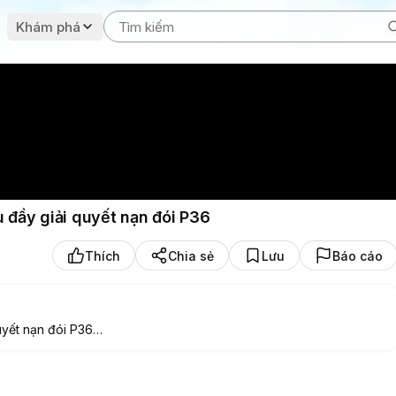
Khám phá
u đầy giải quyết nạn đói P36
Thích
Chia sẻ
Lưu
Báo cáo
uyết nạn đói P36
một tách cà phê nhé!
từ Gấu Review.