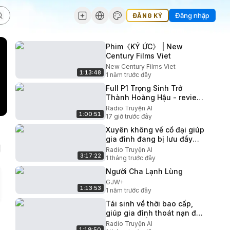
ĐĂNG KÝ
Đăng nhập
Phim《KÝ ỨC》 | New
Century Films Viet
New Century Films Viet
1:13:48
1 năm trước đây
Full P1 Trọng Sinh Trở
Thành Hoàng Hậu - review
truyện #reviewtruyentranh
Radio Truyện AI
1:00:51
#xuyenkhong
17 giờ trước đây
Xuyên không về cổ đại giúp
gia đình đang bị lưu đầy
giải quyết nạn đói P7
Radio Truyện AI
3:17:22
1 tháng trước đây
Người Cha Lạnh Lùng
GJW+
1:13:53
1 năm trước đây
Tái sinh về thời bao cấp,
giúp gia đình thoát nạn đói
và giàu có | Phần 3
Radio Truyện AI
1:19:50