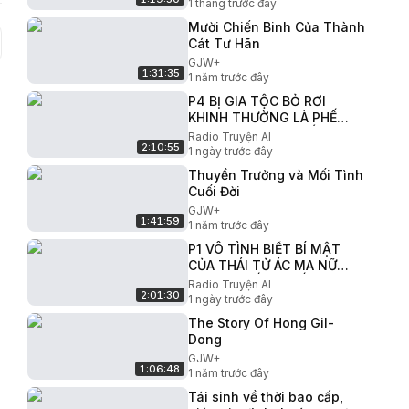
1 tháng trước đây
Mười Chiến Binh Của Thành
Cát Tư Hãn
GJW+
1:31:35
1 năm trước đây
P4 BỊ GIA TỘC BỎ RƠI
KHINH THƯỜNG LÀ PHẾ
VẬT NỮ CƯỜNG GIẤU
Radio Truyện AI
2:10:55
NGHỀ TRỞ VỀ TRẢ THÙ GIẢ
1 ngày trước đây
THIÊN KIM GIẢ
Thuyền Trưởng và Mối Tình
Cuối Đời
GJW+
1:41:59
1 năm trước đây
P1 VÔ TÌNH BIẾT BÍ MẬT
CỦA THÁI TỬ ÁC MA NỮ
QUAN BỊ HẮN CHIẾM ĐOẠT
Radio Truyện AI
2:01:30
LIỀU CHẾT RỜI KHỎI HẬU
1 ngày trước đây
CUNG
The Story Of Hong Gil-
Dong
GJW+
1:06:48
1 năm trước đây
Tái sinh về thời bao cấp,