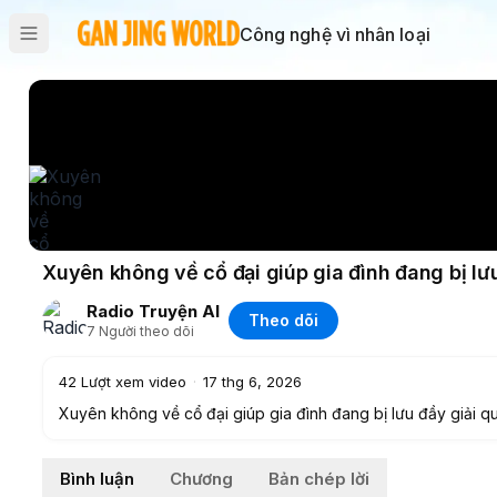
Công nghệ vì nhân loại
Xuyên không về cổ đại giúp gia đình đang bị lư
Radio Truyện AI
Theo dõi
7
Người theo dõi
42
Lượt xem video
·
17 thg 6, 2026
Xuyên không về cổ đại giúp gia đình đang bị lưu đầy giải q
———-✨———-
VP Bank: 722777123 - PMH - Hãy ủng hộ Gấu Review bằng 
Bình luận
Chương
Bản chép lời
🎬 Subscribe ngay để không bỏ lỡ những video thú vị nhất 