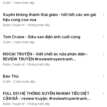
GJW+
·
1 năm trước đây
2:16:53
Xuyên không thành thái giám - hốt hết các em gái
hậu cung của vua
Radio Truyện AI
·
1 tháng trước đây
1:15:32
Tom Cruise - Siêu sao điện ảnh cuối cùng
GJW+
·
1 năm trước đây
5:57
NGOẠI TRUYỆN - Giết chết ác nữa phản diện -
REVIEW TRUYỆN #reviewtruyentranh
#cuumuoireview
Radio Truyện AI
·
1 tháng trước đây
1:31:04
Báo Thù
GJW+
·
2 năm trước đây
40:59
FULL SS1 HỆ THỐNG XUYÊN NHANH TIÊU DIỆT
CẶN BÃ - review truyện. #reviewtruyentranh
#nucuong
Radio Truyện AI
·
1 tháng trước đây