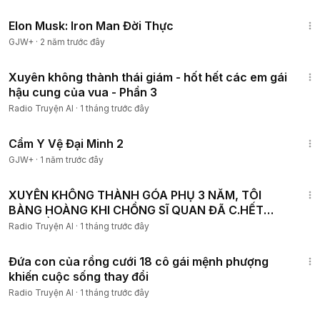
1:14:27
Elon Musk: Iron Man Đời Thực
GJW+
·
2 năm trước đây
1:10:39
Xuyên không thành thái giám - hốt hết các em gái
hậu cung của vua - Phần 3
Radio Truyện AI
·
1 tháng trước đây
1:12:29
Cẩm Y Vệ Đại Minh 2
GJW+
·
1 năm trước đây
1:49:44
XUYÊN KHÔNG THÀNH GÓA PHỤ 3 NĂM, TÔI
BÀNG HOÀNG KHI CHỒNG SĨ QUAN ĐÃ C.HẾT
TRỞ VỀ P3
Radio Truyện AI
·
1 tháng trước đây
3:14:59
Đứa con của rồng cưới 18 cô gái mệnh phượng
khiến cuộc sống thay đổi
Radio Truyện AI
·
1 tháng trước đây
1:11:16