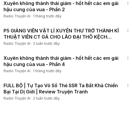
Xuyên không thành thái giám - hốt hết các em gái
hậu cung của vua - Phần 2
Radio Truyện AI
·
1 tháng trước đây
1:58:37
P5 GIẢNG VIÊN VẬT LÍ XUYÊN THƯ TRỞ THÀNH KĨ
THUẬT VIÊN CT GẢ CHO LÃO ĐẠI THÔ KỆCH
SỦNG VỢ TẬN TRỜI
Radio Truyện AI
·
2 tuần trước đây
1:07:26
Xuyên không thành thái giám - hốt hết các em gái
hậu cung của vua - Phần 4
Radio Truyện AI
·
1 tháng trước đây
12:25:00
FULL BỘ | Tự Tạo Vô Số Thẻ SSR Ta Bất Khả Chiến
Bại Tại Dị Giới | Review Truyện Tranh
Radio Truyện AI
·
2 tuần trước đây