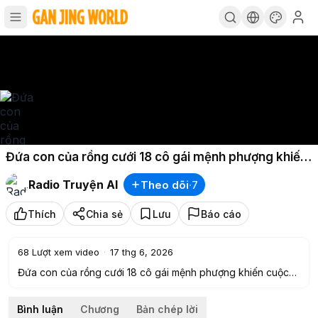
Đứa con của rồng cưới 18 cô gái mệnh phượng khiến
cuộc sống thay đổi Phần 33
Radio Truyện AI
Theo dõi
·
7
Thích
Chia sẻ
Lưu
Báo cáo
68
Lượt xem video
·
17 thg 6, 2026
Đứa con của rồng cưới 18 cô gái mệnh phượng khiến cuộc
sống thay đổi Phần 33
———-✨———-
Bình luận
Chương
Bản chép lời