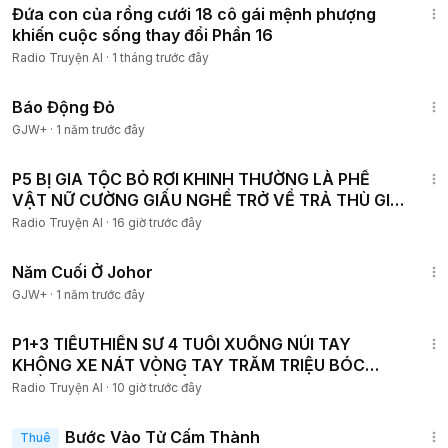
Đứa con của rồng cưới 18 cô gái mệnh phượng
khiến cuộc sống thay đổi Phần 16
Radio Truyện AI
·
1 tháng trước đây
1:20:36
Báo Động Đỏ
GJW+
·
1 năm trước đây
2:09:14
P5 BỊ GIA TỘC BỎ RƠI KHINH THƯỜNG LÀ PHẾ
VẬT NỮ CƯỜNG GIẤU NGHỀ TRỞ VỀ TRẢ THÙ GIẢ
THIÊN KIM GIẢ
Radio Truyện AI
·
16 giờ trước đây
12:04
Năm Cuối Ở Johor
GJW+
·
1 năm trước đây
6:00:47
P1+3 TIỂUTHIỀN SƯ 4 TUỔI XUỐNG NÚI TAY
KHÔNG XE NÁT VÒNG TAY TRĂM TRIỆU BÓC
TRẦN SỰ THẬT VỀ TIỂU TAM
Radio Truyện AI
·
10 giờ trước đây
1:52:41
Bước Vào Tử Cấm Thành
Thuê