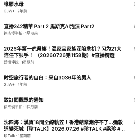
橡膠水母
二战后美国主导的国际秩序
GJW+
·
2年前
在军事、科技、情报、经贸
民间和学术交流领域
18:13
培训政府执政能力建设
直播342精華 Part 2 馬斯克AI泡沫 Part2
中国都是受益者
徐杰慢半拍
·
1星期前
美国为中国提供具体直接的帮助
23:24
更大力度的开放：危及政权
2026年第一虎祭旗！温家宝家族深陷危机？习为21大
闭关自循环：监控本国人民也离不开美国技术
连任下狠手！ （20260726第1158期）#直播精選
慢半拍第859期----第一阶段协议6-3：左转右转都离不开美国！
蔡慎坤說
·
1星期前
37:42
时空旅行者的自白：来自3036年的男人
GJW+
·
2年前
10:40
致訂閱觀眾的通知
徐杰慢半拍
·
1個月前
36:00
沈四海：漢寶18間全線執笠！香港結業潮停不了…彌敦
道變死城【珍TALK】2026.07.26 #珍TALK #梁珍 #漢
寶 #香港結業潮
珍Talk
·
1星期前