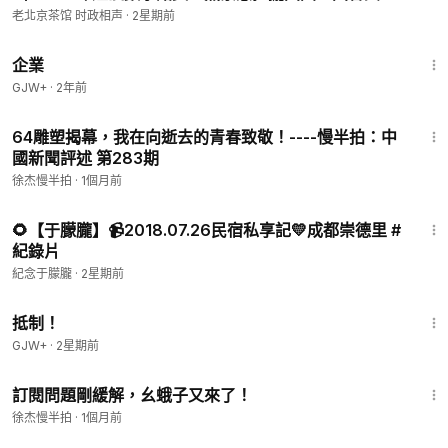
噴！旺旺Kimi K3翻車！（老北京茶館/第1696
老北京茶馆 时政相声
·
2星期前
集/2026/07/25）
1:31:33
企業
GJW+
·
2年前
10:45
64雕塑揭幕，我在向逝去的青春致敬！----慢半拍：中
國新聞評述 第283期
徐杰慢半拍
·
1個月前
9:44
🌻【于朦朧】📹2018.07.26民宿私享記💛成都崇德里 #
紀錄片
紀念于朦朧
·
2星期前
1:33:42
抵制！
GJW+
·
2星期前
10:00
訂閱問題剛緩解，幺蛾子又來了！
徐杰慢半拍
·
1個月前
1:07:36