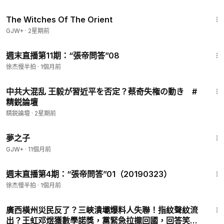
1:39:56
The Witches Of The Orient
GJW+
·
2星期前
1:33:25
週末直播第11期：“張帝問答”08
徐杰慢半拍
·
1個月前
30:02
中共大混乱 王毅が習近平を否定？蔡奇失権の動き #
精鋭論壇
精鋭論壇
·
2星期前
1:34:06
夢之子
GJW+
·
11個月前
1:11:40
週末直播第4期：“張帝問答”01（20190323）
徐杰慢半拍
·
1個月前
19:04
廣西橫州災民反了？三峽潰壩爆料人失聯！指紋聲紋流
出？王虹邓煜獲數學諾獎，黨緊急拉攏回國，回答笑