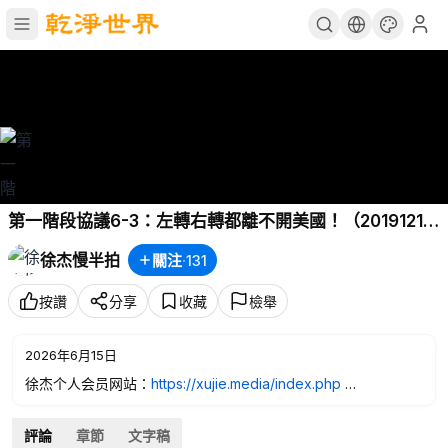
第一階段協議6-3：左轉右轉都離不開美國！（20191215
第859期）（簡體中文、繁體中文、英文字幕）
徐杰慢半拍
關注
·
131
按讚
分享
收藏
檢舉
2026年6月15日
徐杰个人会员网站：
https://xujie.media/index.php
https://www.youtube.com/watch?v=NOstntLbtIs
注册：
評論
章節
文字稿