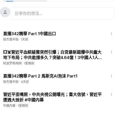
规则很简单：先交费，100美元1年。
收到钱，后台会人工核查付费情况，确定后开通会员。
注:1,不接受微信转账和支付宝付款。
2,内地观众尽可能不要注册,打赏。
11:12
3,不要用qq，163，189，新浪，网易邮箱申请会员。
直播342精華 Part 1中國出口
收款方式：
徐杰慢半拍
·
1天前
1， PAYPAL（贝宝）：
http://PayPal.Me/jiexu8341
10:37
***
xujie19651123@gmail.com
***
💥☠️習近平血統疑雲突然引爆；白宮最新踢爆中共龐大
2， ZELLE：电话:+1 626 493 1363 邮箱：
地下布局；中共能撐多久？突破4.64億！3中國人1人
「三退」【#熱點直擊 #深度 #阿波羅網 C】
xujie8341@gmail.com
阿波罗新闻网
·
1星期前
15:58
3， 支票邮寄地址：1128 N Dudley ST Pomona CA 91768
直播342精華 Part 2 馬斯克AI泡沫 Part1
***开户行：美国银行Bank of America***
徐杰慢半拍
·
4天前
***付款的时候麻烦捎带手留个言，以便后台及时通过你的会员
12:25
资格审核***
習近平歪嘴照，中共央視公開曝光；重大信號，習近平
遭遇大挫折 #中國内幕
中國內幕
·
1星期前
电报群 ：
https://t.me/joinchat/JMzdZhbw21riihftmQZSeQ
1:19:47