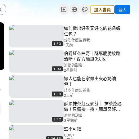
加入會員
登入
如何做出好看又好吃的花朵蝦
仁包？
想吃什麼告訴我
1:30
1天前
伯爵紅茶曲奇｜酥酥脆脆紋路
清晰，配方簡單0失敗！
流動的甜蜜
1:03
2星期前
懶人也能在家做出夾心奶油
包！
想吃什麼告訴我
1:30
2天前
酥頂抹茶紅豆麥芬｜ 抹茶控必
做！只需攪一攪，簡單又好
吃！
流動的甜蜜
1:12
3星期前
堅不可摧
GJW+
1:36:56