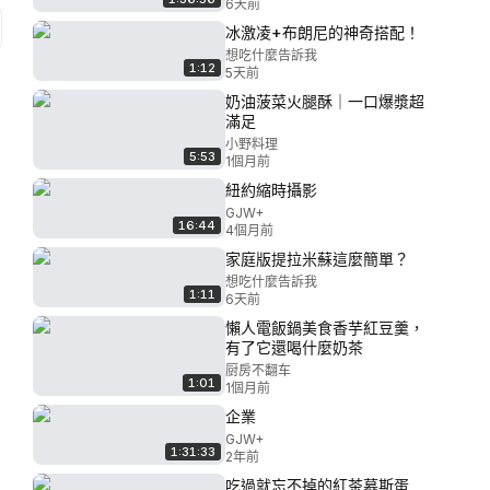
6天前
冰激凌+布朗尼的神奇搭配！
想吃什麼告訴我
1:12
5天前
奶油菠菜火腿酥｜一口爆漿超
滿足
小野料理
5:53
1個月前
紐約縮時攝影
GJW+
16:44
4個月前
家庭版提拉米蘇這麼簡單？
想吃什麼告訴我
1:11
6天前
懶人電飯鍋美食香芋紅豆羹，
有了它還喝什麼奶茶
厨房不翻车
1:01
1個月前
企業
GJW+
1:31:33
2年前
吃過就忘不掉的紅茶慕斯蛋