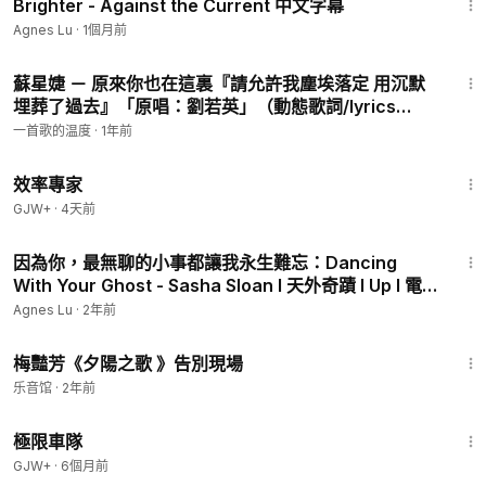
Brighter - Against the Current 中文字幕
Agnes Lu
·
1個月前
3:37
蘇星婕 － 原來你也在這裏『請允許我塵埃落定 用沉默
埋葬了過去』「原唱：劉若英」（動態歌詞/lyrics
video/無損音質/4k）
一首歌的温度
·
1年前
1:29:06
效率專家
GJW+
·
4天前
3:19
因為你，最無聊的小事都讓我永生難忘：Dancing
With Your Ghost - Sasha Sloan l 天外奇蹟 l Up l 電
影剪輯
Agnes Lu
·
2年前
4:10
梅豔芳《夕陽之歌 》告別現場
乐音馆
·
2年前
48:34
極限車隊
GJW+
·
6個月前