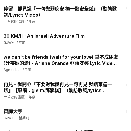
3:04
停留 - 鄧見超『一句微弱晚安 換一點安全感』（動態歌
詞/Lyrics Video）
一首歌的温度
·
1年前
1:08:12
30 KM/H : An Israeli Adventure Film
GJW+
·
2年前
3:48
we can't be friends (wait for your love) 當不成朋友
(等待你的愛) - Ariana Grande 亞莉安娜 Lyric Video
中文歌詞
Agnes Lu
·
2年前
3:48
再見 - 悅開心『不要對我說再見一句再見 就結束這一
切』【原唱：g.e.m.鄧紫棋】（動態歌詞/lyrics
video）
一首歌的温度
·
1年前
1:29:59
冒牌大亨
GJW+
·
3星期前
3:27