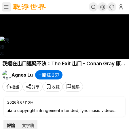
我還在出口遲疑不決：The Exit 出口 - Conan Gray 康納
格雷 Lyric Video 中文歌詞 @ConanGray
Agnes Lu
關注
·
257
按讚
分享
收藏
檢舉
2026年6月10日
▲no copyright infringement intended, lyric music videos
were made for non-profit purposes. all the copyrights
belong to their respective owners. only for sharing and
評論
文字稿