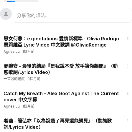
learning.
▲do not re-upload 未經同意請勿任意二次上傳，轉載請註明出
處，不要刻意截掉浮水印，謝謝！
Connect with Conan:
3:41
Instagram:
https://www.instagram.com/conangray
戀女何悲：expectations 愛情新標準 - Olivia Rodrigo
Twitter:
https://twitter.com/conangray
奧莉維亞 Lyric Video 中文歌詞 @OliviaRodrigo
Facebook:
https://www.facebook.com/conangrayoff...
Agnes Lu
·
1個月前
TikTok:
https://www.tiktok.com/@conangray
Official Site:
http://www.conangray.com
2:48
夏婉安 - 最後的結局『是我說不愛 放手讓你離開』（動
態歌詞/Lyrics Video）
大家好～我是Agnes :DD
喜歡聽音樂和製作剪輯影片!
一首歌的温度
·
9個月前
希望可以透過我的設計跟剪輯給大家不一樣的感受，
3:31
溫暖更多人✨分享更多音樂！
Catch My Breath - Alex Goot Against The Current
cover 中文字幕
~Follow me~
Agnes Lu
·
1個月前
Instagram:
https://www.instagram.com/_agnes.lu_/
2:52
Podcast《我的原聲帶 Note.mp3》
老繭 - 簡弘亦『以為說過了再見還能遇見』（動態歌
https://open.firstory.me/user/ckyt2iykd0dm509284v9ul0og/
詞/Lyrics Video）
platforms