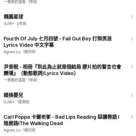
一首歌的温度
·
1年前
合作訪問邀約 Inquiries
1:16:49
Email:
agneslu1023@gmail.com
橢圓星球
GJW+
·
2年前
贊助Agnes繼續做出更多影片：
https://donate-agnes.carrd.co/
可以獲得我自己設計的歌詞卡喔！（海外的朋友也可以贊助）
3:44
Fourth Of July 七月四號 - Fall Out Boy 打倒男孩
郵政信箱：231941 新店郵政第00043號信箱
Lyrics Video 中文字幕
【更多音樂分享請追蹤Y2K的Instgram】
Agnes Lu
·
1個月前
Y2K Instagram:
3:38
https://www.instagram.com/y2k_record/
尹昔眠 - 相冊『到此為止就是個結局 膠片拍的誓言也會
Y2K YouTube:
變壞』（動態歌詞/Lyrics Video）
https://www.youtube.com/channel/UCTwTsl6ajcyE_OvrvgUN
一首歌的温度
·
1年前
TNw
1:28:20
更多Y2K相關連結：
https://linkby.tw/y2k
錯換嬰兒
GJW+
·
1星期前
4:50
Carl Poppa 卡爾老爹 - Bad Lips Reading 惡讀唇語 l
陰屍路lThe Walking Dead
Agnes Lu
·
1個月前