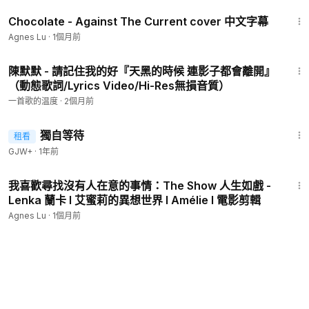
3:43
Chocolate - Against The Current cover 中文字幕
Agnes Lu
·
1個月前
3:05
陳默默 - 請記住我的好『天黑的時候 連影子都會離開』
（動態歌詞/Lyrics Video/Hi-Res無損音質）
一首歌的温度
·
2個月前
1:50:45
獨自等待
租看
GJW+
·
1年前
3:55
我喜歡尋找沒有人在意的事情：The Show 人生如戲 -
Lenka 蘭卡 l 艾蜜莉的異想世界 l Amélie l 電影剪輯
Agnes Lu
·
1個月前