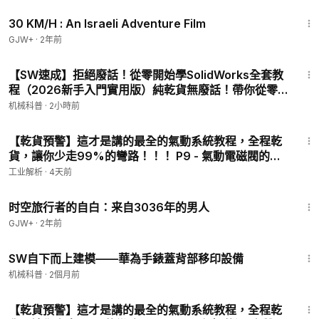
本特性和應用場合
1:08:12
30 KM/H : An Israeli Adventure Film
GJW+
·
2年前
7:22
【SW速成】拒絕廢話！從零開始學SolidWorks全套教
程（2026新手入門實用版）純乾貨無廢話！帶你從零
基礎到精通，學會獨立設計，獨立接單！！！ P5 - 軟件
机械科普
·
2小時前
初始化配置
6:48
【乾貨預警】這才是講的最全的氣動系統教程，全程乾
貨，讓你少走99%的彎路！！！ P9 - 氣動電磁閥的選
型-三位五通閥電磁閥
工业解析
·
4天前
37:42
时空旅行者的自白：来自3036年的男人
GJW+
·
2年前
28:57
SW自下而上建模——華為手錶蓋背部移印設備
机械科普
·
2個月前
10:55
【乾貨預警】這才是講的最全的氣動系統教程，全程乾