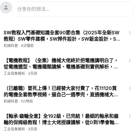
7:09
SW教程入門基礎知識全套90節合集（2025年全新SW
教程）SW零件建模，SW焊件設計，SW鈑金設計，SW
工程圖 ，SW裝配體設計，機械設計必學教程！ P9 - 草
机械科普
·
4分鐘前
圖·第8集——鏡像·陣列·圓周陣列
7:12
【電機教程】（全集）機械大佬終於把電機講明白了，
從電機選型、電機種類講解、電機基礎到實例解析，這
絕對是最清晰的電機教程！你肯定能學會！ P9 - 步進
工业现象解析
·
3天前
——慣量的介紹與計算
7:06
（已離職）冒死上傳！已經替大家付費了，花11120買
的電機全套教學視頻，逼自己一週學完，直通機械大
佬！從0基礎小白到自由產糧只要這套就夠了！ P12 -
机械科普
·
1小時前
14、伺服電機優勢的介紹
8:51
【軸承·齒輪全套】全192級，已完結！最細的軸承和齒
輪的保姆級教程！博士大佬授課講解，從0到1學會軸承
和齒輪的全部知識！ P4 - 軸承——不同種類的軸承的基
工业现象解析
·
3天前