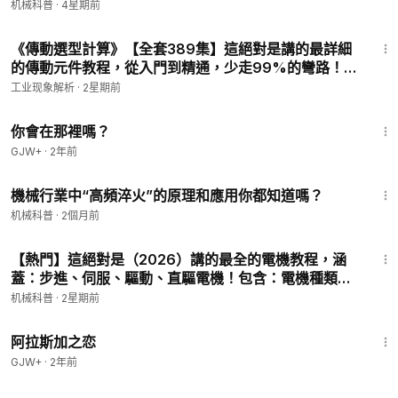
位，學會獨立設計整機的能力！ P7 - 公差-公差與配合
机械科普
·
4星期前
實例講解
7:00
《傳動選型計算》【全套389集】這絕對是講的最詳細
的傳動元件教程，從入門到精通，少走99%的彎路！這
還學不會，我退出機械界！ P7 - 6、齒輪的設計流程講
工业现象解析
·
2星期前
解
1:50:52
你會在那裡嗎？
GJW+
·
2年前
5:30
機械行業中“高頻淬火”的原理和應用你都知道嗎？
机械科普
·
2個月前
13:45
【熱門】這絕對是（2026）講的最全的電機教程，涵
蓋：步進、伺服、驅動、直驅電機！包含：電機種類、
電機原理、電機選型等所有知識！帶你少走99%的彎
机械科普
·
2星期前
路！ P9 - 伺服——電機選型計算
1:35:30
阿拉斯加之恋
GJW+
·
2年前
1:51