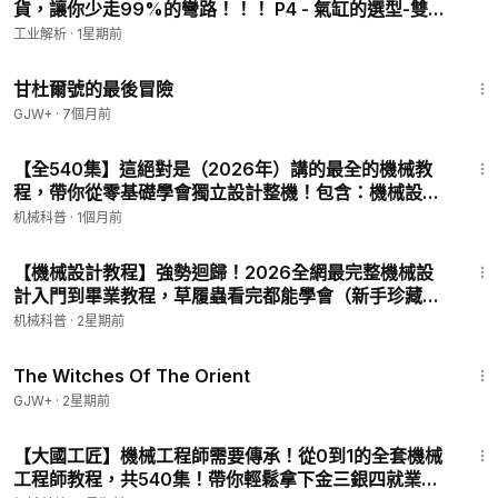
貨，讓你少走99%的彎路！！！ P4 - 氣缸的選型-雙軸
氣缸、三軸氣缸、無杆氣缸
工业解析
·
1星期前
1:21:08
甘杜爾號的最後冒險
GJW+
·
7個月前
3:19
【全540集】這絕對是（2026年）講的最全的機械教
程，帶你從零基礎學會獨立設計整機！包含：機械設
計，材料、工藝、熱處理、公差、電機、氣動、電磁
机械科普
·
1個月前
閥、半導體等 P3 - 加工材料
44:52
【機械設計教程】強勢迴歸！2026全網最完整機械設
計入門到畢業教程，草履蟲看完都能學會（新手珍藏
版）從基礎到實戰案例，全程乾貨無廢話！電機/氣動/
机械科普
·
2星期前
公差/半導體 P9 - 第8講——驅動電機
1:39:56
The Witches Of The Orient
GJW+
·
2星期前
7:07
【大國工匠】機械工程師需要傳承！從0到1的全套機械
工程師教程，共540集！帶你輕鬆拿下金三銀四就業崗