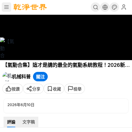
【氣動合集】這才是講的最全的氣動系統教程！2026新
版！內容涵蓋：氣動系統、氣動元件、氣動迴路、電磁閥
机械科普
關注
等所有氣動知識！讓你少走99%的彎路！ P1 - 課程導
讀：電磁閥上篇
按讚
分享
收藏
檢舉
2026年6月10日
評論
文字稿