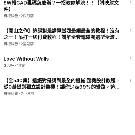
SW轉CAD亂碼怎麼辦？一招教你解決！！【附映射文
件】
机械科普
·
2個月前
3:38
【開山之作】這絕對是講電磁閥最細最全的教程！沒有
之一！吊打一切付費教程！講解全套電磁閥選型全流
程！教程免費看！資料免費領！ P9 - 電磁閥的選型例題
机械科普
·
2星期前
1:52:04
Love Without Walls
GJW+
·
1年前
1:06:19
【全540集】這絕對是講到最全的機械 整機設計教程，
從0基礎到獨立設計整機！讓你少走99%的彎路，這還
學不會，我直接退出機械圈！ P8 - 軸承壓裝機設計——
机械科普
·
7小時前
軸承上料組件