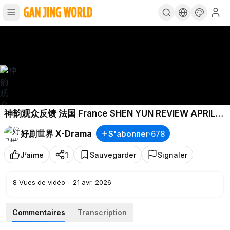
神韵观众反馈 法国 France SHEN YUN REVIEW APRIL
2026 P58
好剧世界 X-Drama
S'abonner
·
678
J’aime
1
Sauvegarder
Signaler
8
Vues de vidéo
·
21 avr. 2026
Commentaires
Transcription