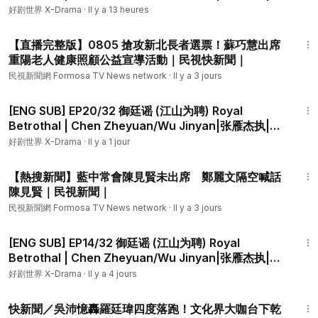
哲远/吴谨言领衔主演|
好剧世界 X-Drama
·
Il y a 13 heures
28:20
【直播完整版】0805 搶攻新北長者選票！蘇巧慧出席
重陽老人健康照顧公益宣導活動｜民視快新聞｜
民視新聞網 Formosa TV News network
·
Il y a 3 jours
44:38
[ENG SUB] EP20/32 御廷谣 (江山为聘) Royal
Betrothal | Chen Zheyuan/Wu Jinyan|张雁杰执|陈
哲远/吴谨言领衔主演|
好剧世界 X-Drama
·
Il y a 1 jour
2:54
【熱搜新聞】藍中常會陳見賢未出席 鄭麗文隔空喊話
陳見賢｜民視新聞｜
民視新聞網 Formosa TV News network
·
Il y a 3 jours
44:37
[ENG SUB] EP14/32 御廷谣 (江山为聘) Royal
Betrothal | Chen Zheyuan/Wu Jinyan|张雁杰执|陈
哲远/吴谨言领衔主演|
好剧世界 X-Drama
·
Il y a 4 jours
25:44
快新聞／吳沛憶轟羅廷瑋四度落跑！文化界大咖台下乾