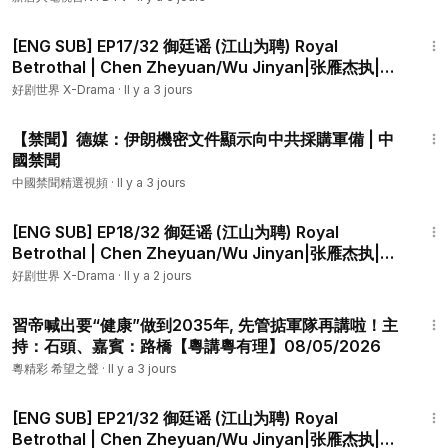
球直擊】2026-08-05
44:06
[ENG SUB] EP17/32 御廷谣 (江山为聘) Royal
Betrothal | Chen Zheyuan/Wu Jinyan|张雁杰执|陈
哲远/吴谨言领衔主演|
好剧世界 X-Drama
·
Il y a 3 jours
4:01
【禁聞】德媒：伊朗機密文件顯示向中共採購軍備 | 中
國禁聞
中國禁聞精選視頻
·
Il y a 3 jours
45:19
[ENG SUB] EP18/32 御廷谣 (江山为聘) Royal
Betrothal | Chen Zheyuan/Wu Jinyan|张雁杰执|陈
哲远/吴谨言领衔主演|
好剧世界 X-Drama
·
Il y a 2 jours
31:26
習帝喊出要“健康”做到2035年, 先管掂軍隊再講啦！主
持：石頭、嘉賓：路橋【粵講粵有理】08/05/2026
粵精彩 希望之聲
·
Il y a 3 jours
43:40
[ENG SUB] EP21/32 御廷谣 (江山为聘) Royal
Betrothal | Chen Zheyuan/Wu Jinyan|张雁杰执|陈