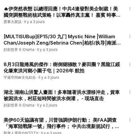
1:07:46
🔥伊突然表態 以總理回應！中共4連發對美企制裁！美
國突調整戰術核武策略！以軍轟炸真主黨！ 嘉賓 時事評
論員 唐柏橋先生 主持 薛然【實事大家談】
實事大家談
·
Il y a 3 jours
53:12
[MULTISUBup]EP15/30 九门 Mystic Nine |William
Chan/Joseph Zeng/Sebrina Chen|柏杉/执导|南派
三叔编剧|陳偉霆/曾舜晞/陳瑤领衔主演|徐正溪 /李乃文/
好剧世界 X-Drama
·
Il y a 3 jours
释小龙等特别出演|优酷
1:34
8月3日龍捲風的傑作：樹倒猢猻散？麥田圈？黑龍江綏
化肇東洪河鄉小圍子屯｜2026年 航拍
宇蓮空间🪷文化綜合
·
Il y a 3 jours
8:25
湖北 湖南山洪驚人畫面！多車隨著洪水漂移沖走，貨車
被困洪水，村莊短時間被洪水倒灌， - 现场直击
好剧世界 X-Drama
·
Il y a 2 jours
28:33
美伊60天協議有望，川普強調伊朗行動； 美FAA調查
「海軍陸戰隊一號」飛行事件； 中共出境新規試行，真
正想限制誰？ 中國疫情爆發猝死多，醫院爆滿【午間環
新唐人電視台NTDTV
·
Il y a 3 jours