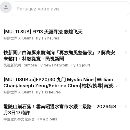
20:39
[MULTI SUB] EP13 天涯寻法 敦煌飞天
好剧世界 X-Drama
·
Il y a 2 heures
3:26
快新聞／白海豚來勢洶洶「再放颱風整備假」？蔣萬安
未鬆口：料敵從寬－民視新聞
民視新聞網 Formosa TV News network
·
Il y a 2 jours
48:09
[MULTISUBup]EP20/30 九门 Mystic Nine |William
Chan/Joseph Zeng/Sebrina Chen|柏杉/执导|南派
三叔编剧|陳偉霆/曾舜晞/陳瑤领衔主演|徐正溪 /李乃文/
好剧世界 X-Drama
·
Il y a 13 heures
释小龙等特别出演|优酷
2:00
驚險山崩石落！雲南昭通水富市‌水綏二級路︱2026年8
月3日17時許
宇蓮空间🪷文化綜合
·
Il y a 2 jours
41:15