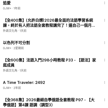
追愛
GJW+
·
1年前
1:48
【全400集】(允許白嫖)2026最全面的法語學習系統
課，終於有人把法語全套教程講完了！逼自己一個月學
完，你的法語就牛啦，全程乾貨無廢話！ P28 - 【詞
外語文化角
·
1天前
彙】9
1:20:00
以色列不可分割
GJW+
·
2星期前
5:20
【全600集】法語入門298小時教程 P33 - 【語法】家
庭成員
外語文化角
·
1天前
43:36
A Time Traveler: 2492
GJW+
·
2年前
3:47
【全368集】2026最細自學俄語全套教程 P97 - 【大
學俄語】第4課 語調（調型3）