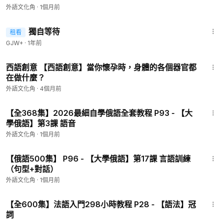
外語文化角
·
1個月前
1:50:45
獨自等待
租看
GJW+
·
1年前
2:12
西語創意 【西語創意】當你懷孕時，身體的各個器官都
在做什麼？
外語文化角
·
4個月前
12:22
【全368集】2026最細自學俄語全套教程 P93 - 【大
學俄語】第3課 語音
外語文化角
·
1個月前
2:45
【俄語500集】 P96 - 【大學俄語】第17課 言語訓練
（句型+對話）
外語文化角
·
1個月前
6:24
【全600集】法語入門298小時教程 P28 - 【語法】冠
詞