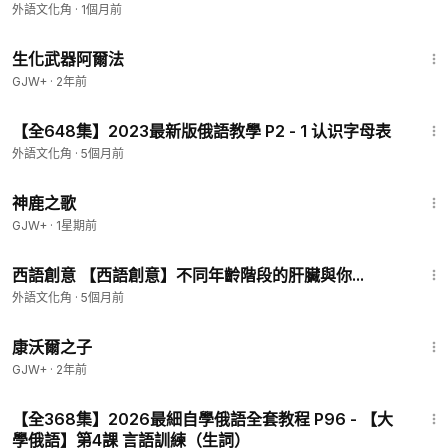
外語文化角
·
1個月前
1:10:26
生化武器阿爾法
GJW+
·
2年前
7:16
【全648集】2023最新版俄語教學 P2 - 1 认识字母表
外語文化角
·
5個月前
1:34:02
神鹿之歌
GJW+
·
1星期前
3:03
西語創意 【西語創意】不同年齡階段的肝臟與你...
外語文化角
·
5個月前
1:27:39
康沃爾之子
GJW+
·
2年前
3:13
【全368集】2026最細自學俄語全套教程 P96 - 【大
學俄語】第4課 言語訓練（生詞）