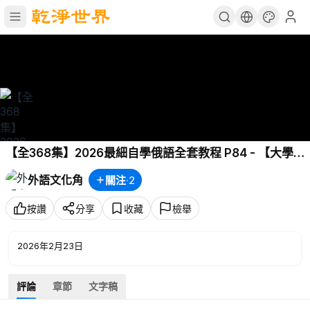
【全368集】2026最細自學俄語全套教程 P84 - 【大學
俄語】第2課 言語訓練（句型）
外語文化角
關注
·
2
按讚
分享
收藏
檢舉
2026年2月23日
評論
章節
文字稿