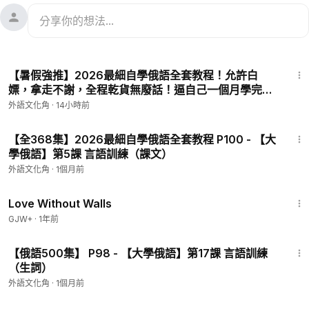
3:27
【暑假強推】2026最細自學俄語全套教程！允許白
嫖，拿走不謝，全程乾貨無廢話！逼自己一個月學完，
從0基礎小白到俄語大佬只要這套就夠了！ P1 - 大佬專
外語文化角
·
14小時前
門研製的學習大綱！
1:07
【全368集】2026最細自學俄語全套教程 P100 - 【大
學俄語】第5課 言語訓練（課文）
外語文化角
·
1個月前
1:52:04
Love Without Walls
GJW+
·
1年前
5:02
【俄語500集】 P98 - 【大學俄語】第17課 言語訓練
（生詞）
外語文化角
·
1個月前
1:39:46