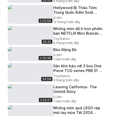
864
6 tháng trước đây
Hollywood Bị Thâu Tóm:
Trung Quốc Kiểm Soát
Ngành Điện Ảnh
GJW+
1:03:56
12 tháng trước đây
Những món đồ tí hon phiên
bản NETFLIX Mini Brands
ToyStation 911
ToyStation
35:25
6 tháng trước đây
Báo Động Đỏ
GJW+
1:20:36
1 năm trước đây
Săn kho báu với 3 box One
Piece TCG series PRB 01 và
OP 09 ToyStation 912
ToyStation
34:59
6 tháng trước đây
Leaving California- The
Untold Story
GJW+
1:10:27
1 năm trước đây
Những món quà LEGO ráp
mỏi tay mùa Tết 2024