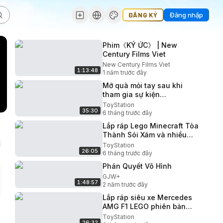
ĐĂNG KÝ
Đăng nhập
Phim《KÝ ỨC》 | New
Century Films Viet
New Century Films Viet
1:13:48
1 năm trước đây
Mở quà mỏi tay sau khi
tham gia sự kiện
youtubeshopping
ToyStation
35:30
ToyStation 913
6 tháng trước đây
Lắp ráp Lego Minecraft Tòa
Thành Sói Xám và nhiều
hơn nữa ToyStation 904
ToyStation
26:05
6 tháng trước đây
Phán Quyết Vô Hình
GJW+
1:48:57
2 năm trước đây
Lắp ráp siêu xe Mercedes
AMG F1 LEGO phiên bản
700k và 7 triệu ToyStation
ToyStation
26:32