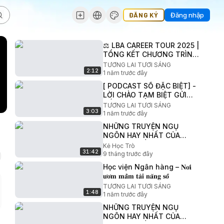
ĐĂNG KÝ
Đăng nhập
⚖️ LBA CAREER TOUR 2025 |
TỔNG KẾT CHƯƠNG TRÌNH
⚖️
TƯƠNG LAI TƯƠI SÁNG
2:12
1 năm trước đây
[ PODCAST SỐ ĐẶC BIỆT] -
LỜI CHÀO TẠM BIỆT GỬI
ĐẾN K24 NGÀNH LUẬT
TƯƠNG LAI TƯƠI SÁNG
3:03
KINH TẾ - HỌC VIỆN NGÂN
1 năm trước đây
HÀNG 💖
NHỮNG TRUYỆN NGỤ
NGÔN HAY NHẤT CỦA
AESOP _ PHẦN 4 - SÁCH
Kẻ Học Trò
31:42
NÓI - AUDIO BOOK
9 tháng trước đây
Học viện Ngân hàng – 𝐍𝐨̛𝐢
𝐮̛𝐨̛𝐦 𝐦𝐚̂̀𝐦 𝐭𝐚̀𝐢 𝐧𝐚̆𝐧𝐠 𝐬𝐨̂́
TƯƠNG LAI TƯƠI SÁNG
1:48
1 năm trước đây
NHỮNG TRUYỆN NGỤ
NGÔN HAY NHẤT CỦA