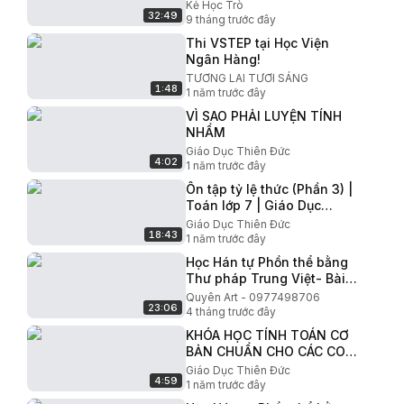
AESOP _ PHẦN 1 - SÁCH NÓI
Kẻ Học Trò
32:49
- AUDIO BOOK
9 tháng trước đây
Thi VSTEP tại Học Viện
Ngân Hàng!
TƯƠNG LAI TƯƠI SÁNG
1:48
1 năm trước đây
VÌ SAO PHẢI LUYỆN TÍNH
NHẨM
Giáo Dục Thiên Đức
4:02
1 năm trước đây
Ôn tập tỷ lệ thức (Phần 3) |
Toán lớp 7 | Giáo Dục
Thiên Đức
Giáo Dục Thiên Đức
18:43
1 năm trước đây
Học Hán tự Phồn thể bằng
Thư pháp Trung Việt- Bài
19 - Bộ thủ 4 nét ( phần 5)
Quyên Art - 0977498706
23:06
4 tháng trước đây
KHÓA HỌC TÍNH TOÁN CƠ
BẢN CHUẨN CHO CÁC CON
BƯỚC VÀO LỚP 6.
Giáo Dục Thiên Đức
4:59
1 năm trước đây