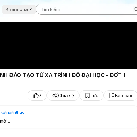
Khám phá
NH ĐÀO TẠO TỪ XA TRÌNH ĐỘ ĐẠI HỌC - ĐỢT 1
7
Chia sẻ
Lưu
Báo cáo
#ketnoitrithuc
 mở!
trong bối cảnh chuyển đổi số và học tập linh hoạt trở thành xu
o tạo từ xa trình độ đại học ngành Luật Kinh tế. Chương trình dành