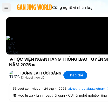
Công nghệ vì nhân loại
🔥HỌC VIỆN NGÂN HÀNG THÔNG BÁO TUYỂN SI
NĂM 2025🔥
TƯƠNG LAI TƯƠI SÁNG
Theo dõi
413
Người theo dõi
55
Lượt xem video
·
24 thg 4, 2025
#khotrithuc
#luatvietnam
🎓 Học từ xa - Linh hoạt thời gian - Cơ hội nghề nghiệp rộng
👉 Để đáp ứng nhu cầu học tập ngày càng cao của người học 
hướng tất yếu, Học viện Ngân hàng triển khai chương trình đà