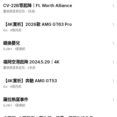
CV-22B等起降｜Ft. Worth Alliance
塞琉西亚拆迁队
·
1天前
15:54
【4K賞析】2026款 AMG GT63 Pro
Go
·
4個月前
1:28:20
錯換嬰兒
GJW+
·
1星期前
20:02
福岡空港起降 2024.5.29｜4K
塞琉西亚拆迁队
·
2天前
18:58
【4K賞析】奔馳 AMG GT53
Go
·
4個月前
1:51:14
薩拉熱窩事件
GJW+
·
1星期前
1:40:10