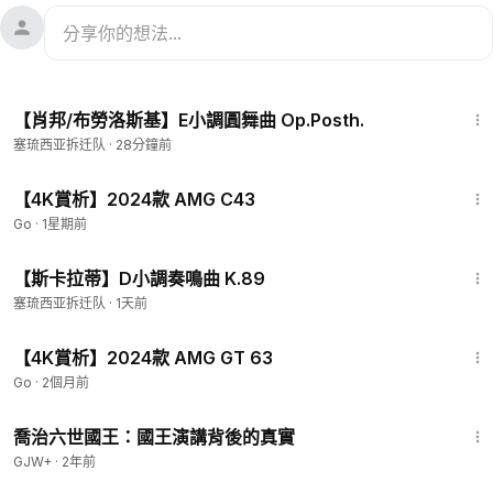
2:45
【肖邦/布勞洛斯基】E小調圓舞曲 Op.Posth.
塞琉西亚拆迁队
·
28分鐘前
11:48
【4K賞析】2024款 AMG C43
Go
·
1星期前
6:42
【斯卡拉蒂】D小調奏鳴曲 K.89
塞琉西亚拆迁队
·
1天前
16:39
【4K賞析】2024款 AMG GT 63
Go
·
2個月前
1:05:09
喬治六世國王：國王演講背後的真實
GJW+
·
2年前
6:34