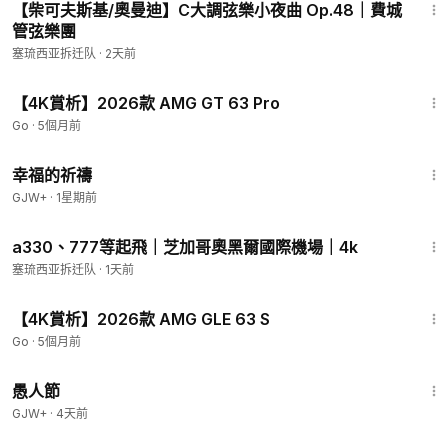
【柴可夫斯基/奧曼迪】C大調弦樂小夜曲 Op.48｜費城
管弦樂團
塞琉西亚拆迁队
·
2天前
16:26
【4K賞析】2026款 AMG GT 63 Pro
Go
·
5個月前
40:07
幸福的祈禱
GJW+
·
1星期前
16:11
a330、777等起飛｜芝加哥奧黑爾國際機場｜4k
塞琉西亚拆迁队
·
1天前
15:38
【4K賞析】2026款 AMG GLE 63 S
Go
·
5個月前
1:34:25
愚人節
GJW+
·
4天前
25:16