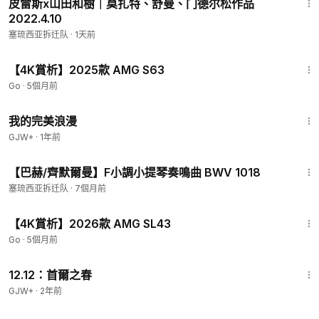
皮雷斯x山田和樹｜莫扎特、舒曼、门德尔松作品
2022.4.10
塞琉西亚拆迁队
·
1天前
20:41
【4K賞析】2025款 AMG S63
Go
·
5個月前
1:31:17
我的完美浪漫
GJW+
·
1年前
18:19
【巴赫/齊默爾曼】F小調小提琴奏鳴曲 BWV 1018
塞琉西亚拆迁队
·
7個月前
12:32
【4K賞析】2026款 AMG SL43
Go
·
5個月前
2:22:03
12.12：首爾之春
GJW+
·
2年前
8:05