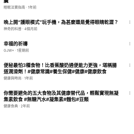
臟
睡眠法寶指南
·
1年前
3:34
晚上開“護眼模式”玩手機，為甚麼還是覺得眼睛乾澀？
神奇的科普
·
4個月前
40:07
幸福的祈禱
GJW+
·
1星期前
9:06
便秘最怕3種食物！比香蕉酸奶通便能力更強，堪稱腸
道潤滑劑！#健康常識#養生保健#健康#健康飲食
健康與時尚
·
1年前
8:32
你需要避免的五大食物及其健康替代品，輕鬆實現無凝
集素飲食 #無糖汽水#凝集素#麵包#豆類
健康食典
·
2年前