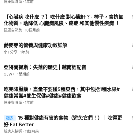
健康與時尚
·
1年前
9:12
【心臟病 吃什麽 ？】吃什麽 對心臟好？- 柿子，含抗氧
化物質，助降低 心臟病風險、癌症 和其他慢性疾病 ！
健康自然美
·
10個月前
3:41
蕎麥芽的營養與健康功效詳解
小T分享
·
1年前
43:00
亞特蘭提斯：失落的歷史 | 越南語配音
GJW+
·
1星期前
9:44
吃完降壓藥，盡量不要碰5種東西，其中包括1種水果#
健康常識#養生保健#健康#健康飲食
健康與時尚
·
1年前
10:06
15 種對健康有害的食物（避免它們！）｜吃得更
獨家
好 Eat Better
新唐人精選
·
11個月前