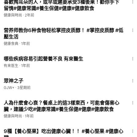
喜歡掏耳朵的人，或早或遲要承受3種後果！勸你手下
留情#健康常識#養生保健#健康#健康飲食
健康與時尚
·
2年前
3:36
营养师教你6种食物轻松掌控皮质醇！ #掌控皮质醇 #低
壓生活
健康食典
·
1年前
2:29
哪些疾病容易引起營養不良 有來醫生
有来医生
·
1年前
1:29:58
眾神之子
GJW+
·
3星期前
9:21
人為什麽會心衰？餐桌上的這3樣東西，可能會傷害心
臟，建議少吃#健康常識#養生保健#健康#健康飲食
健康與時尚
·
1年前
2:18
9種【養心堅果】吃出健康心臟！！ #養心堅果 #健康心