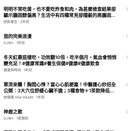
4:56
明明不常吃蛋，也不愛吃炸食和肉，為甚麼檢查結果卻
顯示膽固醇偏高？生活中有四種常見卻隱蔽的高膽固醇
飲食習慣，是否是你無意中攝入過量膽固醇的原因？
逆齡養生
·
2年前
【健康生活新知識】|2023年12月28日|#綠色東方
1:31:17
我的完美浪漫
GJW+
·
1年前
9:11
冬天紅棗這樣吃，功效翻10倍，吃半個月，氣血會悄悄
變充足！#健康常識#養生保健#健康#健康飲食
健康與時尚
·
1年前
13:44
寒流來襲！胸悶心悸？當心心肌梗塞！中醫護心妙招全
公開：3大穴位舒緩心臟不適；3種食物＋1茶飲降低膽
固醇，減少血栓風險；1居家運動強健心血管｜蕭文豪
她健康 She Health
·
1年前
醫師｜她健康She Health_44
1:34:02
神鹿之歌
GJW+
·
1星期前
7:27