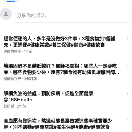
9:01
經常便秘的人，多半是沒做好3件事，3種食物加1個補
充，更通便#健康常識#養生保健#健康#健康飲食
健康與時尚
·
1年前
14:06
壞膽固醇不是越低越好？醫師揭真相：哪些人一定要吃
藥、哪些食物要少碰，還有7種食物有助降低壞膽固醇
｜ #健康新視界
健康新視界
·
3個月前
9:22
解讀魚油的益處：預防疾病，促進全面健康
@168Health
健康道
·
2年前
8:09
高血壓有幾道坎，熬過就能長壽告誡這些事確實要少
幹，別不聽勸#健康常識#養生保健#健康#健康飲食