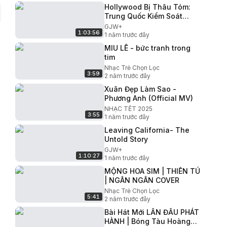
Hollywood Bị Thâu Tóm:
Trung Quốc Kiểm Soát
Ngành Điện Ảnh
GJW+
1:03:56
1 năm trước đây
MIU LÊ - bức tranh trong
tim
Nhạc Trẻ Chọn Lọc
3:59
2 năm trước đây
Xuân Đẹp Làm Sao -
Phương Anh (Official MV)
NHẠC TẾT 2025
3:55
1 năm trước đây
Leaving California- The
Untold Story
GJW+
1:10:27
1 năm trước đây
MỘNG HOA SIM | THIÊN TÚ
| NGÂN NGÂN COVER
Nhạc Trẻ Chọn Lọc
5:41
2 năm trước đây
Bài Hát Mới LẦN ĐẦU PHÁT
HÀNH | Bóng Tàu Hoàng