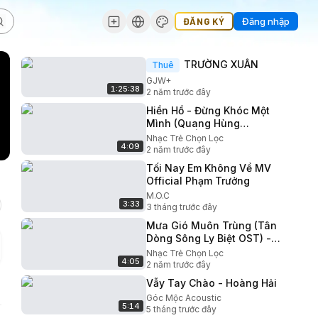
ĐĂNG KÝ
Đăng nhập
TRƯỜNG XUÂN
Thuê
GJW+
1:25:38
2 năm trước đây
Hiền Hồ - Đừng Khóc Một
Mình (Quang Hùng
MasterD) | Lululola Show
Nhạc Trẻ Chọn Lọc
4:09
2 năm trước đây
Tối Nay Em Không Về MV
Official Phạm Trưởng
M.O.C
3:33
3 tháng trước đây
Mưa Gió Muôn Trùng (Tân
Dòng Sông Ly Biệt OST) -
Hiền Thục (The Khang
Nhạc Trẻ Chọn Lọc
4:05
Show)
2 năm trước đây
Vẫy Tay Chào - Hoàng Hải
Góc Mộc Acoustic
5:14
5 tháng trước đây