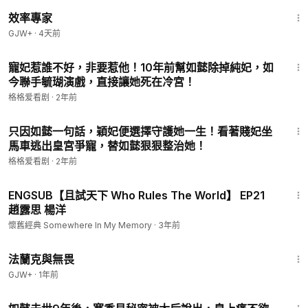
1:29:06
效率專家
GJW+
·
4天前
19:11
寵妃惹誰不好，非要惹他！10年前幫如懿除掉純妃，如
今聯手毓瑚演戲，直接讓她死在冷宮！
格格爱看剧
·
2年前
19:48
只因如懿一句話，穎妃便選擇守護她一生！看著賤妃坐
馬車逃出皇宮爭寵，替如懿狠狠整治她！
格格爱看剧
·
2年前
40:38
ENGSUB【且試天下 Who Rules The World】 EP21
趙露思 楊洋
懷舊經典 Somewhere In My Memory
·
3年前
1:39:41
法蘭克與無畏
GJW+
·
1年前
19:52