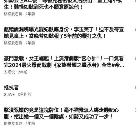
如懿去世9年後，寒香見秘密被太后說出，皇上痛不欲
生！難怪如懿到死也不願意原諒他！
格格爱看剧
·
2年前
18:45
甄嬛說漏嘴曝光寵妃臥底身份，李玉笑了！迫不及待宣
她見皇上，當晚替如懿報了5年前的鞭打之仇！
格格爱看剧
·
2年前
51:50
豪門激戰，女王崛起！上演港劇版“宮心計”！一口氣看
完2024最火爆商戰劇《家族榮耀之繼承者》全集#佘詩
曼#林峯#羅子溢#羅嘉良#許紹雄#黃浩然
太阳说
·
2年前
1:15:11
抵抗者
GJW+
·
3星期前
18:48
擊潰甄嬛的竟是這塊牌位！毫不猶豫派人綁走賤妃心
腹，挖出她一個又一個陰謀，如懿又成功了一步！
格格爱看剧
·
2年前