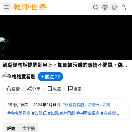
毓瑚幾句話提醒到皇上，如懿被污衊的事情不簡單，偽善
皇后慌了！
格格爱看剧
關注
·
22
按讚
分享
收藏
檢舉
35
影片觀看
·
2024年3月14日
#格格愛看劇
#如懿伝
#如懿
#格格愛看劇
#如懿伝
#如懿
#宮鬥劇
#中國電視劇
#古裝劇
#2022chinesedrama
#RuyisRoyalLoveinthePalace
#Gegewatching
評論
文字稿