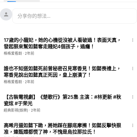
👑歡迎訂閱：格格愛看劇 ☞☞
https://www.youtube.com/@Ge
gewatching
👑劇情簡介：該劇講述了烏拉那拉·如懿與乾隆皇帝愛新覺羅·弘曆
一生從恩愛相知到迷失破滅的婚姻歷程的故事。
19:58
👑全集鏈接：
https://tinyurl.com/4h7a69rr
17歲的小寵妃，她的心機從沒被人看破過！表面天真，
👑主演：周迅、霍建华、张钧甯、董洁 2RYZ 18
發起狠來幫如懿奪走賤妃4個孩子，過癮！
👑該視頻片段來源於電視劇
格格爱看剧
·
2年前
19:59
👑Welcome To Subscribe：Gege-watching ☞☞
https://www.
誰也不知道如懿死前曾秘密召見寒香見！如懿喪禮上，
寒香見說出如懿真正死因，皇上崩潰了！
youtube.com/@Gegewatching
👑Drama Name: Ruyi's Royal Love in the Palace
格格爱看剧
·
2年前
👑Eng Sub PlayList：
https://tinyurl.com/4h7a69rr
41:32
【古裝電視劇】《楚歌行》第25集 主演：#林更新 #秋
瓷炫 #于荣光
經典影視(娛樂)
·
2年前
19:59
高晞月逼如懿下跪，將她踩在腳底摩擦！如懿反擊快狠
准，連甄嬛都慌了神，不愧是烏拉那拉氏！