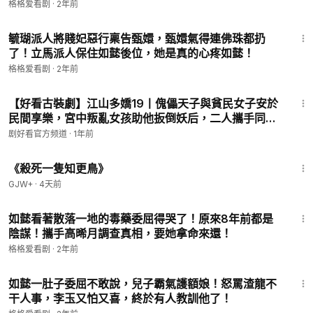
格格爱看剧
·
2年前
19:30
毓瑚派人將賤妃惡行稟告甄嬛，甄嬛氣得連佛珠都扔
了！立馬派人保住如懿後位，她是真的心疼如懿！
格格爱看剧
·
2年前
43:02
【好看古裝劇】江山多嬌19丨傀儡天子與貧民女子安於
民間享樂，宮中叛亂女孩助他扳倒妖后，二人攜手同登
帝后之位#姜潮 #張檬 #全集 #好看
剧好看官方频道
·
1年前
2:09:28
《殺死一隻知更鳥》
GJW+
·
4天前
19:33
如懿看著散落一地的毒藥委屈得哭了！原來8年前都是
陰謀！攜手高晞月調查真相，要她拿命來還！
格格爱看剧
·
2年前
19:42
如懿一肚子委屈不敢說，兒子霸氣護額娘！怒罵渣龍不
干人事，李玉又怕又喜，終於有人教訓他了！