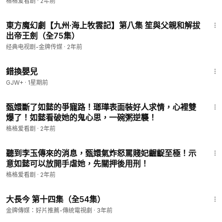
格格爱看剧
·
2年前
42:30
東方魔幻劇【九州·海上牧雲記】第八集 笙與父親和解拔
出帝王劍（全75集）
经典电视剧-金牌传媒
·
2年前
1:28:20
錯換嬰兒
GJW+
·
1星期前
19:28
甄嬛斷了如懿的爭寵路！瑯璍表面裝好人求情，心裡雙
爆了！如懿看破她的鬼心思，一碗粥逆襲！
格格爱看剧
·
2年前
19:28
聽到李玉傳來的消息，甄嬛氣炸怒罵賤妃齷齪至極！示
意如懿可以放開手虐她，先關押後用刑！
格格爱看剧
·
2年前
59:49
大長今 第十四集（全54集）
金牌傳媒：好片推薦-傳統電視劇
·
3年前