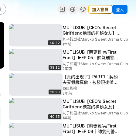
加入會員
登入
MUTLISUB【CEO's Secret
Girlfriend總裁的神秘女友】
▶EP 30💋ZHAO Lusi Chen
丸子甜剧社Maruko Sweet Drama Club
40:42
Xingxu Hu Ge ❤️Wanzi
1年前
Sweet Drama Club
MUTLISUB【萌妻難哄/First
Frost】▶EP 05｜帥氣刑警陰
差陽錯與少女結成同居契約，
丸子甜剧社Maruko Sweet Drama Club
39:12
二人在相處中甜度超標上演真
2年前
香現場#徐璐《珠玉在側》#吳
【真的出現了】PART1：契約
謹言《朝歌》#陳曉東❤️丸子甜
夫妻假戲真做，被發現後帶球
劇社
跑路，未婚媽媽與不婚少爺的
365影视
28:20
邂逅 #白珍熙#安宰賢#he
2年前
Real Has Come!#韓劇
MUTLISUB【CEO's Secret
Girlfriend總裁的神秘女友】
▶EP 29💋ZHAO Lusi Chen
丸子甜剧社Maruko Sweet Drama Club
40:35
Xingxu Hu Ge ❤️Wanzi
1年前
Sweet Drama Club
MUTLISUB【萌妻難哄/First
Frost】▶EP 04｜帥氣刑警陰