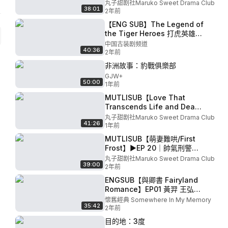
差陽錯與少女結成同居契約，
丸子甜剧社Maruko Sweet Drama Club
38:01
二人在相處中甜度超標上演真
2年前
香現場#徐璐《珠玉在側》#吳
【ENG SUB】The Legend of
謹言《朝歌》#陳曉東❤️丸子甜
the Tiger Heroes 打虎英雄傳
劇社
17丨少林武僧勇鬥猛虎為民除
中国古装剧频道
40:36
害，卻遭奸人所害被逼上梁
2年前
山，上演斷臂擒方臘的傳奇之
非洲故事：豹戰俱樂部
戰（張翰、孫耀琦、惠英紅）
GJW+
50:00
1年前
MUTLISUB【Love That
Transcends Life and Death
幽慕令】▶EP 42💋ZHAO Lusi
丸子甜剧社Maruko Sweet Drama Club
41:26
Xiao Zhan ❤️Wanzi Sweet
1年前
Drama Club
MUTLISUB【萌妻難哄/First
Frost】▶EP 20｜帥氣刑警陰
差陽錯與少女結成同居契約，
丸子甜剧社Maruko Sweet Drama Club
39:00
二人在相處中甜度超標上演真
2年前
香現場#徐璐《珠玉在側》#吳
ENGSUB【與卿書 Fairyland
謹言《朝歌》#陳曉東❤️丸子甜
Romance】EP01 黃羿 王弘毅
劇社
主演
懷舊經典 Somewhere In My Memory
35:42
2年前
目的地：3度