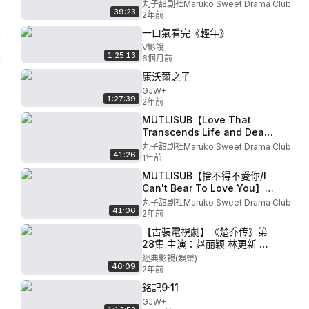
▶EP 03｜平凡女孩海邊意外救
丸子甜剧社Maruko Sweet Drama Club
39:23
下帥氣男子，確定戀愛關係後
2年前
竟發現男友真實身份竟是富可
一口氣看完《輕年》
敵國的BOSS#王一博#郭碧婷
V影說
❤️丸子甜劇社
1:25:13
6個月前
康沃爾之子
GJW+
1:27:39
2年前
MUTLISUB【Love That
Transcends Life and Death
幽慕令】▶EP 42💋ZHAO Lusi
丸子甜剧社Maruko Sweet Drama Club
41:26
Xiao Zhan ❤️Wanzi Sweet
1年前
Drama Club
MUTLISUB【捨不得不愛你/I
Can't Bear To Love You】
▶EP 04｜家道中落的千金小姐
丸子甜剧社Maruko Sweet Drama Club
41:06
婚禮上被未婚夫放鴿子，尋夫
2年前
路上竟偶然邂逅真命天子#鞠婧
【古裝電視劇】《楚乔传》第
禕#王鶴棣❤️丸子甜劇社
28集 主演：赵丽颖 林更新 窦
骁 李沁
經典影視(娛樂)
46:09
2年前
銘記9·11
GJW+