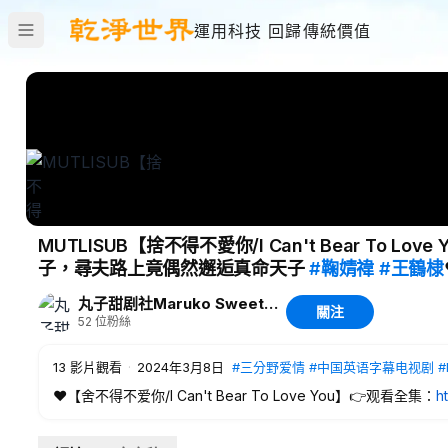
運用科技 回歸傳統價值
MUTLISUB【捨不得不愛你/I Can't Bear To
子，尋夫路上竟偶然邂逅真命天子
#鞠婧禕
#王鶴棣
丸子甜剧社Maruko Sweet Drama Club
關注
52
位粉絲
13
影片觀看
·
2024年3月8日
#三分野爱情
#中国英语字幕电视剧
#
❤️【舍不得不爱你/I Can't Bear To Love You】👉观看全集：
h