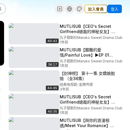
加入會員
登入
MUTLISUB【CEO's Secret
Girlfriend總裁的神秘女友】
▶EP 30💋ZHAO Lusi Chen
丸子甜剧社Maruko Sweet Drama Club
40:42
Xingxu Hu Ge ❤️Wanzi
1年前
Sweet Drama Club
MUTLISUB【艱難的愛
情/Painful Love】▶EP 01💋
美豔女律師痛失愛人同時捲入
丸子甜剧社Maruko Sweet Drama Club
36:17
冷魅多情總裁的感情風暴中，
1年前
離世男友的心臟也成為兩人解
【封神榜】 第十一集 女嬌娘脫
不開的心結...💋#張歆藝 #王凱
險 （全36集）
❤️丸子甜劇社
经典电视剧-金牌传媒
44:45
3年前
MUTLISUB【CEO's Secret
Girlfriend總裁的神秘女友】
▶EP 29💋ZHAO Lusi Chen
丸子甜剧社Maruko Sweet Drama Club
40:35
Xingxu Hu Ge ❤️Wanzi
1年前
Sweet Drama Club
MUTLISUB【與你的浪漫相
遇/Meet Your Romance】