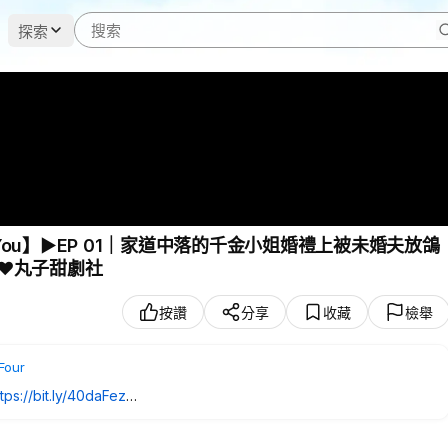
探索
 Love You】▶EP 01｜家道中落的千金小姐婚禮上被未婚夫放鴿
❤️丸子甜劇社
按讚
分享
收藏
檢舉
Four
ttps://bit.ly/40daFez