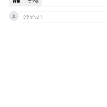
評論
文字稿
❤️感谢订阅Thanks for subscribing❤️/丸子甜剧社Maruko Swee
欢迎 点赞 评论 谢谢支持！Welcome to like, comment, thank you 
ps：All videos have bilingual subtitles（eng and CHS）
订阅优先观看更多好剧：
https://bit.ly/3UhmDAh
Subscribe to watch more good dramas first：
https://bit.ly
剧名Name：舍不得不爱你/I Can't Bear To Love You
主演Cast：
#鞠婧祎
#王鹤棣
剧情介绍：家道中落的千金小姐婚礼上被未婚夫放鸽子，寻夫路
更多精彩好剧👇👇👇👇👇
❤️【与你的浪漫相遇/Meet Your Romance】👉观看全集：
https
❤️【萌妻难哄/First Frost】👉观看全集：
https://bit.ly/3t1gW09
❤️【爱情遇见小清新/Stories of Youth and Love】👉观看全集