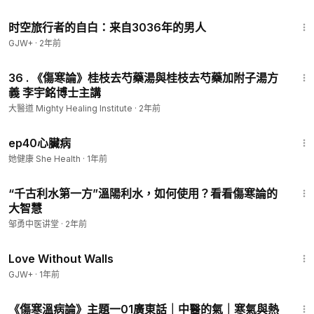
第五節︰感冒時如何提升自癒力？感冒出現各種症狀代表什麼？
37:42
【普通話】
https://youtu.be/BDO-zoaXhtk
时空旅行者的自白：来自3036年的男人
【廣東話】
https://youtu.be/Hkd2mtRlS2Y
GJW+
·
2年前
8:33
第六節︰感冒時咽喉痛代表什麼？虛火與實火咽痛如何鑒別？
36 . 《傷寒論》桂枝去芍藥湯與桂枝去芍藥加附子湯方
【普通話】
https://youtu.be/HH_M2q8b4KU
義 李宇銘博士主講
【廣東話】
https://youtu.be/z4eqlaNzDgQ
大醫道 Mighty Healing Institute
·
2年前
第七節︰感冒如何正確處理？甚麼時候適宜及早就醫？
14:39
ep40心臟病
【普通話】
https://youtu.be/eVkr71SjhFA
她健康 She Health
【廣東話】
https://youtu.be/p23-1_q1Qmw
·
1年前
4:16
第八節︰講座後互動提問：後世溫病學發展是「畫蛇添足」還是
“千古利水第一方”溫陽利水，如何使用？看看傷寒論的
「畫龍點睛」？以及脈診寸關尺的問題
大智慧
【普通話】
https://youtu.be/Kzxt83I8q9c
邹勇中医讲堂
·
2年前
1:52:04
Facebook專頁
Love Without Walls
李博士中醫教室（中醫經典智慧資訊）：
GJW+
·
1年前
www.facebook.com/Dr.leeyuming
12:46
Instagram
《傷寒溫病論》主題一01廣東話｜中醫的氣｜寒氣與熱
李博士中醫教室（中醫經典智慧資訊）：
https://www.instagram.