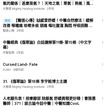
氣的關係｜甚麼是氣？｜天地之氣｜寒氣｜熱氣｜風氣
com/dr.leeyuming/
｜水氣｜氣的分類｜正氣｜邪氣｜虛火｜實火｜中醫｜
大醫道 Mighty Healing Institute
·
2年前
了解更多李宇銘博士資訊︰
https://leeyuming.com/contactus/
健康｜養生｜生活作息｜飲食｜疾病｜中醫經典｜李宇
16:54
銘新書
【醫道心傳】🙌感冒舒緩！中醫自然療法｜緩解
主題一︰「甚麼是虛火？——虛火的成因以及對應防治方法」
獨家
改善 喉嚨痛 咳嗽多痰 頭痛 嘔吐腹瀉 胸悶 呼吸困難 感
【廣東話 - 錄影重溫】︰
https://www.youtube.com/playlist?list
冒發燒｜🔥退燒消炎 止咳止瀉 食療 穴道按摩 增加胸腔
醫道心傳
·
3年前
=PLx0MaZNCE6OUaXeEGTho-N2dYCQICGbN_
肺部進氧量 身體修復| 吳國斌 中醫師
【普通話 - 錄影重溫】︰
https://www.youtube.com/playlist?list
30:30
=PLx0MaZNCE6OWSRYnCz21rOLEklvzGeScz
中醫經典《傷寒論》白話講解第11條-第15條（中文字
幕）
中醫智慧
·
2年前
1:25:23
Cursed Land- Fate
GJW+
·
9個月前
6:43
31. 《傷寒論》第18條 李宇銘博士主講
大醫道 Mighty Healing Institute
·
2年前
6:13
人老腳先衰！按摩腳部 除脹氣 舒緩肩頸更好睡｜曹雅惠
醫師｜371｜談古論今話中醫｜中醫知識CooL