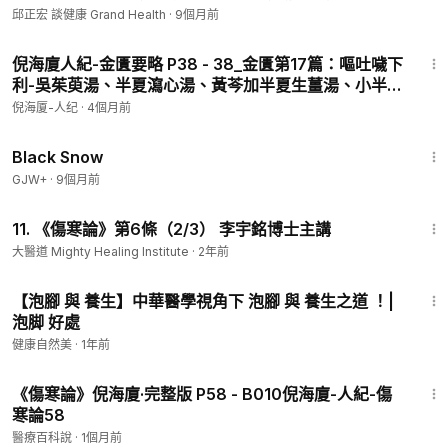
邱正宏 談健康 Grand Health
【普通話】
https://youtu.be/HttpKn0q_9k
·
9個月前
【廣東話】
https://youtu.be/SRGdZ9kf8MM
42:45
倪海廈人紀-金匱要略 P38 - 38_金匱第17篇：嘔吐噦下
第一節︰甚麼是「感冒」「傷風」？中西醫的感冒有何區別？
利-吳茱萸湯、半夏瀉心湯、黃芩加半夏生薑湯、小半夏
【普通話】
https://youtu.be/7RxEQGM7NHI
湯、四逆湯
倪海厦-人纪
·
4個月前
【廣東話】
https://youtu.be/yiEOf5-4Hdg
1:23:44
Black Snow
第二節︰甚麼是「慢性感冒」？感冒成因為何？感冒惡化會如
GJW+
·
9個月前
何？
7:04
【普通話】
https://youtu.be/A8MkTFmDmQk
11. 《傷寒論》第6條（2/3） 李宇銘博士主講
【廣東話】
https://youtu.be/Hf9V4Kxhgho
大醫道 Mighty Healing Institute
·
2年前
第三節︰如何辨別感冒？如何辨別傷寒與溫病？兩者有何關係？
8:44
【泡腳 與 養生】中華醫學視角下 泡腳 與 養生之道 ！|
【普通話】
https://youtu.be/8OQ5rdMC6iI
泡脚 好處
【廣東話】
https://youtu.be/4boKvMAjpgc
健康自然美
·
1年前
第四節︰為何感冒會發燒？發燒要如何避免傷害自己？
29:26
【普通話】
https://youtu.be/BCkAaA6FrFk
《傷寒論》倪海廈·完整版 P58 - B010倪海廈-人紀-傷
【廣東話】
https://youtu.be/umgLf8fsRGA
寒論58
醫療百科說
·
1個月前