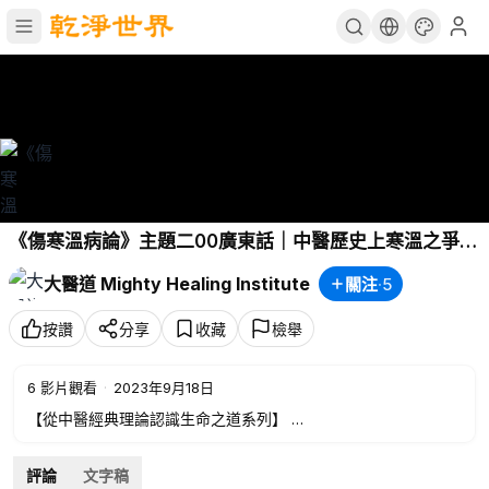
《傷寒溫病論》主題二00廣東話｜中醫歷史上寒溫之爭｜
《傷寒溫病論》新書背景介紹｜講座導言｜寒熱相兼感冒
大醫道 Mighty Healing Institute
關注
·
5
｜中醫成因｜自我療癒｜傷寒論｜溫病論｜中醫經典｜中
醫歷史｜寒溫之爭｜新書｜健康｜養生｜疾病｜李宇銘
按讚
分享
收藏
檢舉
6
影片觀看
·
2023年9月18日
【從中醫經典理論認識生命之道系列】
李宇銘博士《傷寒溫病論》新書講座
主題二：甚麼是「寒熱相兼」感冒？——感冒的中醫成因與自我
評論
文字稿