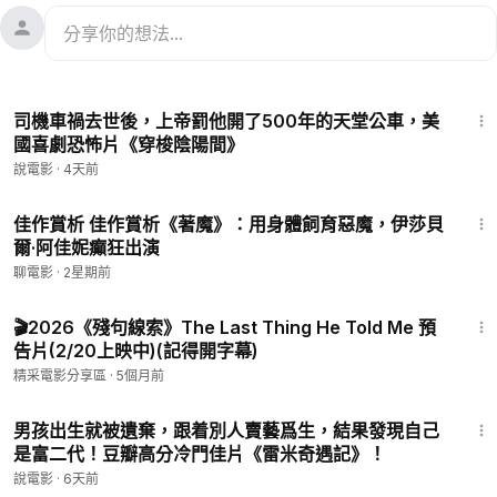
13:34
司機車禍去世後，上帝罰他開了500年的天堂公車，美
國喜劇恐怖片《穿梭陰陽間》
說電影
·
4天前
24:29
佳作賞析 佳作賞析《著魔》：用身體飼育惡魔，伊莎貝
爾·阿佳妮癲狂出演
聊電影
·
2星期前
1:49
🎬2026《殘句線索》The Last Thing He Told Me 預
告片(2/20上映中)(記得開字幕)
精采電影分享區
·
5個月前
17:14
男孩出生就被遺棄，跟着別人賣藝爲生，結果發現自己
是富二代！豆瓣高分冷門佳片《雷米奇遇記》！
說電影
·
6天前