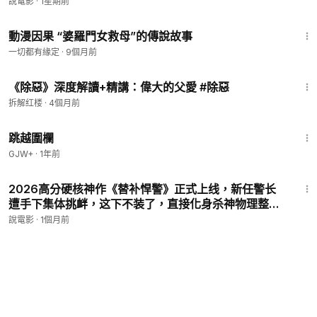
事件改编传记电影《地牢回忆》
說電影
·
1星期前
2:11
動漫因果 “婆羅門女救母”的傳說故事
一切都有緣定
·
9個月前
3:48
《除惡》深度解讀+精講：偉大的父愛 #除惡
拆解红楼
·
4個月前
1:36:23
跳越圍欄
GJW+
·
1年前
20:08
2026高分硬核神作《替补悍警》正式上线，新任警长
遭手下集体挑衅，这下不装了，直接化身杀神物理整顿
职场！
說電影
·
1個月前