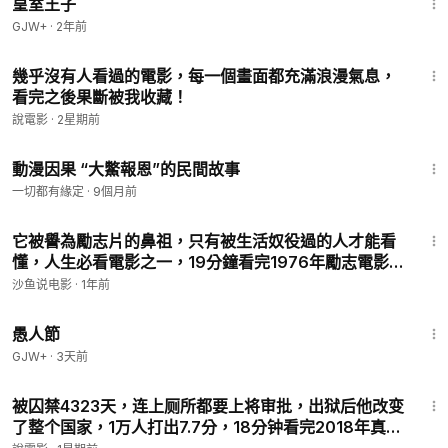
皇室王子
GJW+
·
2年前
13:59
幾乎沒有人看過的電影，每一個畫面都充滿浪漫氣息，
看完之後果斷被我收藏！
說電影
·
2星期前
1:36
動漫因果 “大鱉報恩”的民間故事
一切都有緣定
·
9個月前
19:30
它被譽為勵志片的鼻祖，只有被生活奴役過的人才能看
懂，人生必看電影之一，19分鐘看完1976年勵志電影
《洛奇》
沙鱼说电影
·
1年前
1:34:25
愚人節
GJW+
·
3天前
18:31
被囚禁4323天，连上厕所都要上将审批，出狱后他改变
了整个国家，1万人打出7.7分，18分钟看完2018年真实