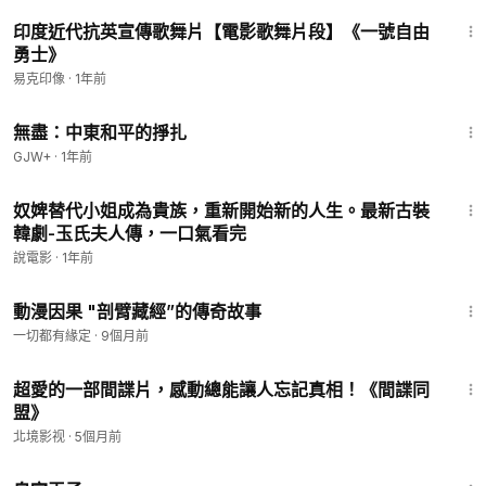
5:17
印度近代抗英宣傳歌舞片【電影歌舞片段】《一號自由
勇士》
易克印像
·
1年前
1:02:15
無盡：中東和平的掙扎
GJW+
·
1年前
1:27:39
奴婢替代小姐成為貴族，重新開始新的人生。最新古裝
韓劇-玉氏夫人傳，一口氣看完
說電影
·
1年前
1:53
動漫因果 "剖臂藏經”的傳奇故事
一切都有緣定
·
9個月前
34:36
超愛的一部間諜片，感動總能讓人忘記真相！《間諜同
盟》
北境影视
·
5個月前
1:28:27