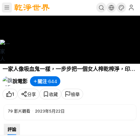
一家人像吸血鬼一樣，一步步把一個女人榨乾榨淨，印度
經典電影《雲遮星》
說電影
關注
·
644
1
分享
收藏
檢舉
79
影片觀看
·
2023年5月22日
評論