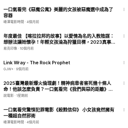
13:10
一口氣看完《惡魔公寓》美麗的女孩被惡魔選中成為了
容器
峰澤電影時間
·
4個月前
13:35
年度最佳 【喀拉拉邦的故事】以愛情為名的入教陰謀：
想辦法讓她懷孕！年輕女孩淪為狩獵目標，2023真事
改編劇情片《喀拉拉的故事》
易克印像
·
10個月前
1:27:48
Link Wray - The Rock Prophet
GJW+
·
9個月前
1:11:15
2025臺灣最新爆火倫理劇！精神病患者害死幾十條人
命！他該怎麽負責？一口氣看完《我們與惡的距離》第
二季！
說電影
·
1星期前
13:28
一口氣看完驚悚犯罪電影《殺戮信仰》 小女孩竟然擁有
一種超自然邪術
峰澤電影時間
·
4個月前