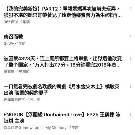
25:11
【我的完美新娘】PART2：單親媽媽再次被前夫玩弄，
狼狽不堪的她只好帶著兒子遠走他鄉賣苦力為生#宋再
臨#金素恩#柳善#劇情 # 愛情#韓劇解說
365影视
·
2年前
1:40:29
應召而戰
GJW+
·
1年前
18:31
被囚禁4323天，连上厕所都要上将审批，出狱后他改变
了整个国家，1万人打出7.7分，18分钟看完2018年真实
事件改编传记电影《地牢回忆》
說電影
·
1星期前
42:46
一口氣看完被劇名耽誤的韓劇《月水金火木土》樸敏英
出演 職業的契約妻子
峰澤電影時間
·
1個月前
45:28
ENGSUB【浮圖緣 Unchained Love】EP25 王鹤棣 陈
钰琪 主演
懷舊經典 Somewhere In My Memory
·
2年前