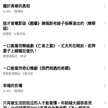
1:06:53
關於青春的真相
GJW+
·
1星期前
54:15
這才是電影版《戲臺》陳佩斯老爺子指導演出的（精華
版）
說電影
·
12個月前
23:36
一口氣看完懸疑劇《亡者之妻》，丈夫死在眼前，彪悍
妻子上線瘋狂復仇！
噔噔悬疑社
·
1年前
27:09
一口氣看完奇幻韓劇《我們相遇的奇蹟》
默默影視筆記
·
3個月前
40:07
幸福的祈禱
GJW+
·
1星期前
18:23
只有被生活奴役过的人才能看懂，年龄越大越容易流