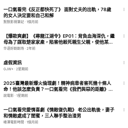
23:48
一口氣看完《反正都快死了》 面對丈夫的出軌，78歲
的女人決定要和自己和解
默默影視筆記
·
1個月前
11:58
【爆款爽劇】《尋龍江湖令》EP01：背負血海深仇，繼
母為了謀取楚家家產，陷害他殺死親生父親，使他某冤
入獄。三年後，龍神殿殿主回歸，楚辰竟發現未婚妻慕
华语好剧剧场
·
2年前
千然處處受人排擠，誓要為心愛之人奪回屬於她的一切
2:39:28
虛假資訊
GJW+
·
2星期前
1:11:15
2025臺灣最新爆火倫理劇！精神病患者害死幾十條人
命！他該怎麽負責？一口氣看完《我們與惡的距離》第
二季！
說電影
·
1星期前
18:15
一口氣看完愛情喜劇《情敵復仇戰》 老公出軌後，妻子
和情敵處成了閨蜜，三人聯手整治渣男
峰澤電影時間
·
1個月前