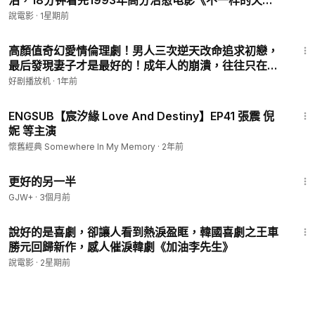
泪，18分钟看完1993年高分治愈电影《不一样的天
空》
說電影
·
1星期前
25:55
高顏值奇幻愛情倫理劇！男人三次逆天改命追求初戀，
最后發現妻子才是最好的！成年人的崩潰，往往只在一
瞬間！一口氣看完《認識的妻子》！#池晟#韓志旼#張
好剧播放机
·
1年前
勝祖#姜漢娜#韓劇解說#
44:52
ENGSUB【宸汐緣 Love And Destiny】EP41 張震 倪
妮 等主演
懷舊經典 Somewhere In My Memory
·
2年前
1:35:50
更好的另一半
GJW+
·
3個月前
14:54
說好的是喜劇，卻讓人看到熱淚盈眶，韓國喜劇之王車
勝元回歸新作，感人催淚韓劇《加油李先生》
說電影
·
2星期前