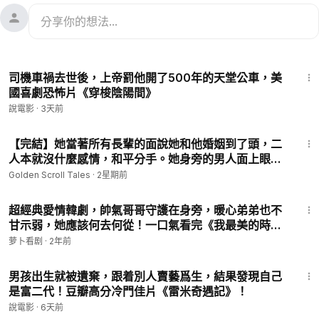
13:34
司機車禍去世後，上帝罰他開了500年的天堂公車，美
國喜劇恐怖片《穿梭陰陽間》
說電影
·
3天前
1:47:54
【完結】她當著所有長輩的面說她和他婚姻到了頭，二
人本就沒什麼感情，和平分手。她身旁的男人面上眼皮
都沒抬，戴著婚戒的左手卻在暗中握得骨節泛白。晚上
Golden Scroll Tales
·
2星期前
衣帽間。《假結婚之後》#有聲小說 #小說 N939
31:49
超經典愛情韓劇，帥氣哥哥守護在身旁，暖心弟弟也不
甘示弱，她應該何去何從！一口氣看完《我最美的時
刻》下！
萝卜看剧
·
2年前
17:14
男孩出生就被遺棄，跟着別人賣藝爲生，結果發現自己
是富二代！豆瓣高分冷門佳片《雷米奇遇記》！
說電影
·
6天前