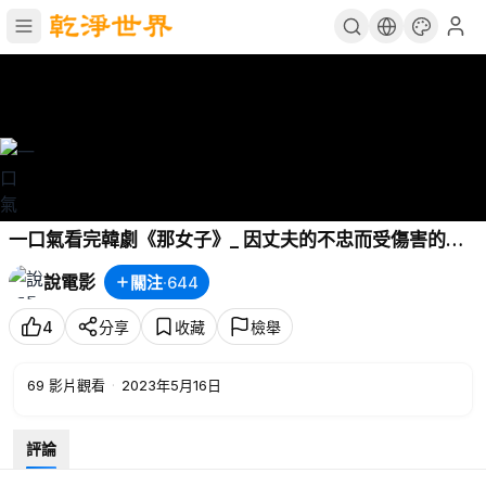
一口氣看完韓劇《那女子》_ 因丈夫的不忠而受傷害的女
人不知不覺背叛了丈夫
說電影
關注
·
644
4
分享
收藏
檢舉
69
影片觀看
·
2023年5月16日
評論