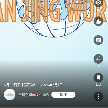
19
14
1
1
6月30日天津暴雨如注｜2026年7月1日
收藏
宇蓮空间🪷文化綜合
關注