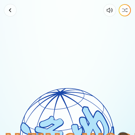
6
月
30
日
天
津
暴
雨
如
注
｜
2026
年
7
月
1
日