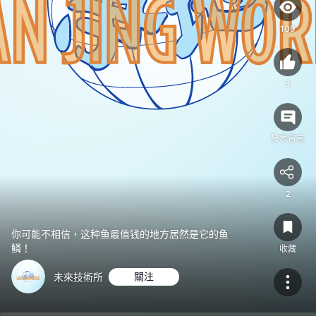
的
鱼
109
鳞！
3
發表留言
2
你可能不相信，这种鱼最值钱的地方居然是它的鱼
鳞！
收藏
未來技術所
關注