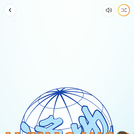
你
可
能
不
相
信，
这
种
鱼
最
值
钱
的
地
方
居
然
是
它