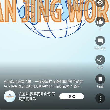
們
的
22
嬰
兒。
爸
2
爸
淚
流
發表留言
滿
面
地
分享
大
聲
呼
委內瑞拉地震之後，一個家庭在瓦礫中尋找他們的嬰
兒。爸爸淚流滿面地大聲呼喚他，而嬰兒爬了出來。
喚
收藏
這是一個奇蹟。
他，
安迪聲 採集民間言傳,展
關注
而
現真實世界
嬰