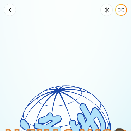
委
內
瑞
拉
地
震
之
後，
一
個
家
庭
在
瓦
礫
中
尋
找
他