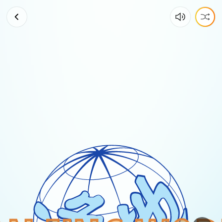
2026
世
界
盃
足
球
的
人
生
智
慧
｜
從
梅
西
傳
奇
看
團