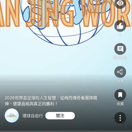
隊
精
3
神、
健
康
1
品
格
與
發表留言
真
正
的
分享
勝
利！
2026世界盃足球的人生智慧｜從梅西傳奇看團隊精
神、健康品格與真正的勝利！
收藏
環球自由行
關注