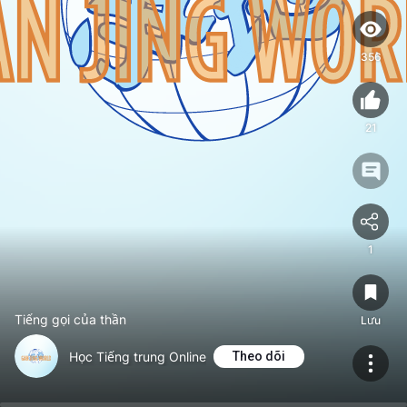
356
21
1
Tiếng gọi của thần
Lưu
Học Tiếng trung Online
Theo dõi