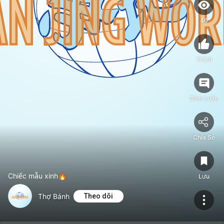
46
Thích
Bình Luận
Chia Sẻ
Chiếc mẫu xinh🔥
Lưu
Thợ Bánh
Theo dõi