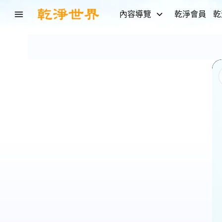
內容導覽
乾淨會員
乾
蔣
萬
安
竟
為
「禁
小
紅
書」
開
嗆
卓
榮
泰
郭
雅