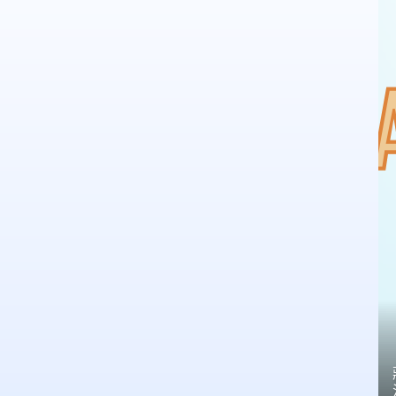
慧：
支
持
內
政
部
的
做
法
｜
民
視
新
聞
｜