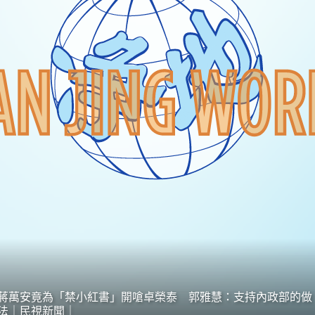
蔣萬安竟為「禁小紅書」開嗆卓榮泰 郭雅慧：支持內政部的做
法｜民視新聞｜