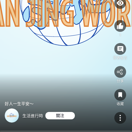
6
1
發表留言
分享
好人一生平安～
收藏
生活進行時
關注