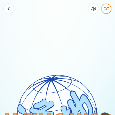
好
人
一
生
平
安
～