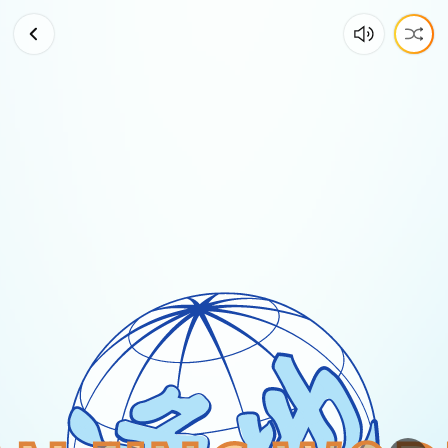
新
品
取
件
-
全
面
對
決
準
備
中！
｜
彼
得
森