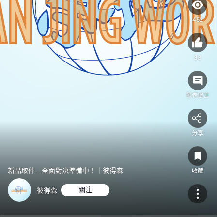
452
33
發表留言
分享
新品取件 - 全面對決準備中！｜彼得森
收藏
彼得森
關注