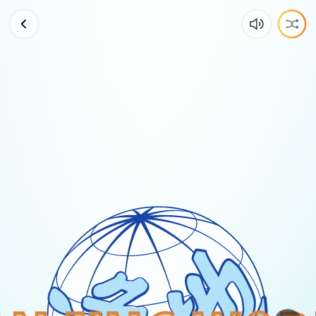
这
次
又
打
脸
了！
😲
-
搞
笑
萌
娃
的
童
言
无
忌
时
刻