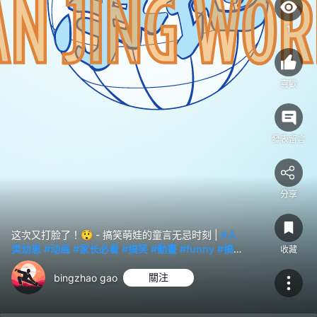
|
#
1
人
类
幼
喜歡
崽
#
动
發表留言
画
#
家
分享
长
必
看
这次又打脸了！😲 - 搞笑萌娃的童言无忌时刻 |
#人
类幼崽
#动画
#家长必看
#搞笑
#動畫
#funny
#搞
#
收藏
笑
#動畫
#小孩
#animation
#重生
搞
bingzhao gao
關注
笑
#