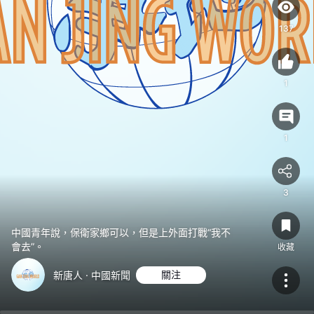
不
會
137
去”。
1
1
3
中國青年說，保衛家鄉可以，但是上外面打戰“我不
會去”。
收藏
新唐人 · 中國新聞
關注