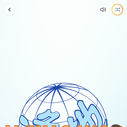
中
國
青
年
說，
保
衛
家
鄉
可
以，
但
是
上
外
面
打
戰
“我