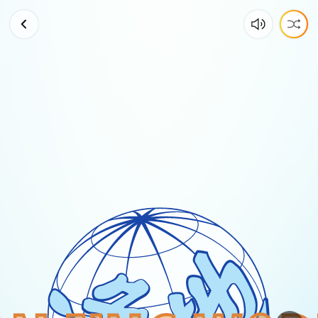
洋
澜
一
～
浪
子
闲
话
2024
04
03