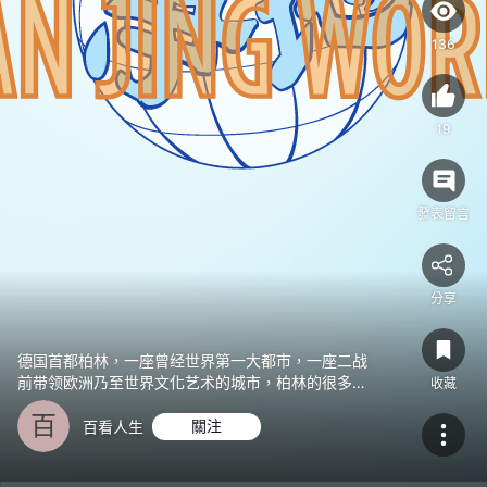
二
战
136
前
带
领
19
欧
洲
乃
發表留言
至
世
界
分享
文
化
艺
德国首都柏林，一座曾经世界第一大都市，一座二战
前带领欧洲乃至世界文化艺术的城市，柏林的很多建
术
收藏
筑是向世界做出的一种承认历史、尊重历史、以史为
的
百
鉴、悔过自新的姿态。
#柏林
#勃兰登堡门
#旅行
#
百看人生
關注
城
旅游
#德
市，