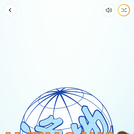
德
国
首
都
柏
林，
一
座
曾
经
世
界
第
一
大
都
市，
一
座