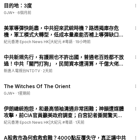
目的地：3度
GJW+
·
6個月前
8:14
美軍導彈快耗盡，中共迎來武統時機？路透揭庫存危
機，軍工模式大轉型，低成本量產能否補上導彈缺口？
l#紀元香港 粵語
紀元香港 Epoch News HK|大紀元 #粵語
·
19小時前
25:02
中共新規先行，有護照也不許出國，普通老百姓都不放
過！中共「關門打狗」，民間資本遭清算，千億大佬、
湖北首富被抓；北戴河鴉雀無聲，元老遭習嚴控？中國
新唐人電視台NTDTV
·
2天前
多地破40度高溫，湖北暴雨成災｜#新唐人
1:39:56
The Witches Of The Orient
GJW+
·
1星期前
14:26
伊朗總統抱怨，和最高領袖溝通非常困難；神韻遭媒體
攻擊，前CIA官員籲美政府調查；白宮記者撕開驚天秘
密：北京領導美軍頂級將領l#紀元香港 粵語
紀元香港 Epoch News HK|大紀元 #粵語
·
1天前
10:47
A股救市為何愈救愈難？4000點反覆失守，真正讓中共