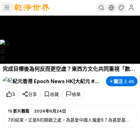
完成目標後為何反而更空虛？東西方文化共同重視「數字
8」的啟示：結束不是終點 |
#新視角聽新聞
#紀元香港
紀元香港 Epoch News HK|大紀元 #粵語
關注
·
2.4K
3
分享
收藏
檢舉
15
影片觀看
·
2026年6月24日
7的結束，正是8的開啟之處。為甚麼中國人偏愛8？為甚麼基督
教傳統裏的復活又和「第8日」有關？從《聖經》、八卦到希臘
神話，不同文明竟都將數字8與轉變、更新和新的開始連結在一