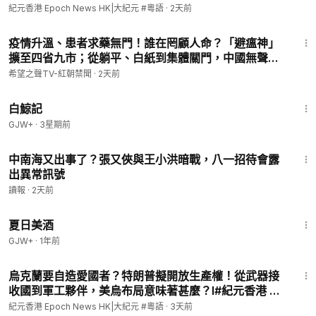
受考驗的是誰？l#紀元香港 粵語
紀元香港 Epoch News HK|大紀元 #粵語
·
2天前
19:13
疫情升溫、患者求藥無門！誰在罔顧人命？「避瘟神」
擴至四省九市；從躺平、白紙到集體關門，中國無聲對
抗撞上經濟危機 【紅朝禁聞】
希望之聲TV-紅朝禁聞
·
2天前
1:17:11
白鯨記
GJW+
·
3星期前
8:47
中南海又出事了？張又俠與王小洪暗戰，八一招待會露
出異常訊號
讀報
·
2天前
1:30:27
夏日美酒
GJW+
·
1年前
8:00
烏克蘭要自造愛國者？特朗普擬開放生產權！從武器接
收國到軍工夥伴，美烏布局意味著甚麼？l#紀元香港 粵
語
紀元香港 Epoch News HK|大紀元 #粵語
·
3天前