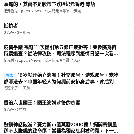
頭痛的，其實不是股市下跌l#紀元香港 粵語
紀元香港 Epoch News HK|大紀元 #粵語
·
2天前
1:15:11
抵抗者
GJW+
·
3星期前
8:44
疫情爭議 福奇111次援引第五修正案拒答！美參院為何
持續追查？從法律攻防、司法程序到疫情日記一次看懂
l#紀元香港 粵語
紀元香港 Epoch News HK|大紀元 #粵語
·
1天前
3:26
18岁就开始立遗嘱！社交账号、游戏账号、宠物
獨家
都写进去？中国年轻人为何提前安排身后事？背后到底
发生了什么？《问题来了》20260805
问题来了
·
2天前
1:05:09
喬治六世國王：國王演講背後的真實
GJW+
·
2年前
8:54
熱銷神話破滅？賽力斯市值蒸發2000億！揭開高銷量
卻不太賺錢的致命傷：當華為獨家紅利被稀釋，下一個