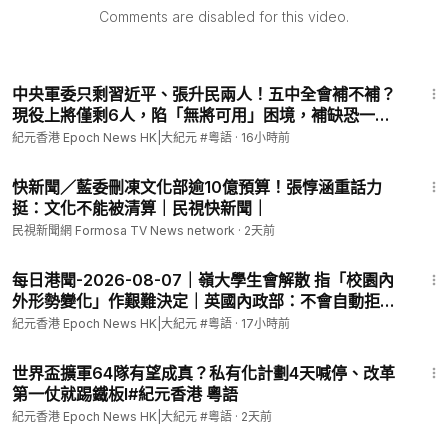
起。更耐人尋味的是：為甚麼完成與開始，會同時落在同一個數
Comments are disabled for this video.
字身上？
本集內容參考《大紀元》專欄作家塞勒（James Sale）撰文、謝
8:55
施恩編譯報道，經整理並延伸觀點。
中央軍委只剩習近平、張升民兩人！五中全會補不補？
現役上將僅剩6人，陷「無將可用」困境，補缺恐一路
粵語版內容在Patreon同步發布，感謝支持深度內容創作。
拖到2027！l #新視角聽新聞 #紀元香港
紀元香港 Epoch News HK|大紀元 #粵語
·
16小時前
3:51
發佈日期：2026年6月24日
快新聞／藍委刪凍文化部逾10億預算！張惇涵重話力
責任編輯：Rm
挺：文化不能被清算｜民視快新聞｜
民視新聞網 Formosa TV News network
·
2天前
13:52
每日港聞-2026-08-07｜嶺大學生會解散 指「校園內
外形勢變化」作艱難決定｜英國內政部：不會自動拒絕
具「政治動機」定罪BNO簽證申請人｜Danny父母申人
紀元香港 Epoch News HK|大紀元 #粵語
·
17小時前
身保護令接回幼子｜宏福苑大火調查最終報告：未熄滅
9:43
「煙頭」極可能是慘劇元兇｜ #紀時 #Ti
世界盃擴軍64隊有望成真？私有化計劃4天喊停、改革
第一仗就踢鐵板l#紀元香港 粵語
紀元香港 Epoch News HK|大紀元 #粵語
·
2天前
1:05:16