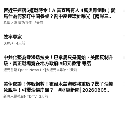
20:04
習近平連落5道戰時令！AI審查所有人 4萬災難倒數；愛
馬仕為何緊盯中國餐桌？割中產連環計曝光【兩岸三
地】
希望之聲 粵語頻道
·
2天前
1:29:06
效率專家
GJW+
·
4天前
8:54
中共化整為零滲透拉美！巴拿馬只是開始，美國反制升
級，真正戰場竟在地方政府l#紀元香港 粵語
紀元香港 Epoch News HK|大紀元 #粵語
·
1天前
26:46
美伊密談！停戰倒數！霍爾木茲海峽將重啟？影子油輪
急脫手！引爆油價崩盤？｜#財經新聞│20260805
(三)｜#新唐人
新唐人電視台NTDTV
·
2天前