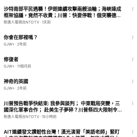
28:55
沙特南部平民遇襲！伊朗連續攻擊兩艘油輪；海峽達成
框架協議，竟然不收費；川普：快要停戰！俄突襲德國
貨船、烏急推平價版「愛國者」；台灣軍演登場！劍指
新唐人電視台NTDTV
·
1天前
中共入侵｜#新唐人
1:50:52
你會在那裡嗎？
GJW+
·
2年前
54:11
修復者
GJW+
·
11個月前
1:05:07
神奇的英國
GJW+
·
2年前
27:04
川普預告戰爭快結束: 我參與談判； 中東戰局突變，三
國深化軍事合作； 赴美生子夢碎？川普祭四大限制令；
又一中國罕病兒，死於基因編輯試驗【早間環球直擊】
新唐人電視台NTDTV
·
15小時前
2026-08-07
29:58
AIT連續發文讚韌性台灣！漢光演習「美語老師」緊盯