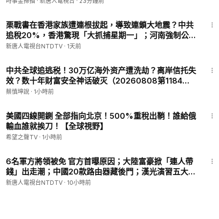
惡」行動黑暗内幕。｜ #時事金掃描 #金然
時事金掃描 · 新唐人電視台
·
23分鐘前
34:12
栗戰書在香港家族遭連根拔起，導致連鎖大地震？中共
追稅20%，香港驚現「大抓捕星期一」；河南強制公務
員國企放假，政府徹底破產？洪災席捲中國多省；中共
新唐人電視台NTDTV
·
1天前
基因編輯再出事！｜#新唐人
27:56
中共全球追逃税！30万亿海外资产遭洗劫？离岸信托失
效？数十年财富安全神话破灭（20260808第1184
期）#焦點訪談
蔡慎坤說
·
1小時前
18:19
美國四線開鍘 全部指向北京！500%重稅出鞘！誰給俄
輸血誰就挨刀！【全球視野】
希望之聲TV
·
1小時前
25:34
6名軍方將領被免 官方首曝原因；大陸富豪掀「連人帶
錢」出走潮；中國20款路由器藏後門；漢光演習五大前
所未有；美擬限制中國數據中心設備進口|【#中國禁
新唐人電視台NTDTV
·
10小時前
聞】 8月7日完整版 ｜#新唐人