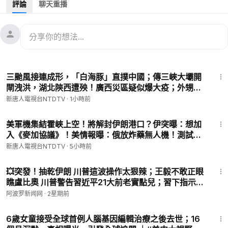
評論
聊天重播
伊朗遭最大規模空襲
馬興瑞落馬 中共三十年來最大政治亂局？
鄭麗文訪中將見習 黨員持青天白日旗與秋海棠地圖抗議
-
🔥🔥本節目由普瑞堂「玄寶黑蔘」贊助
33:40
🌟慶祝玄寶黑蔘走向全球銷售10週年感恩回饋🌟
三颱風接連成形，「白海豚」直撲中國；傳三峽大壩開
活動日期：3月28日-4月19日
閘洩洪，湖北陝西遭殃！廣西災區疑似爆大疫；外甥女
活動範圍：活動期間購買任何普瑞堂商品可享受以下兩個優惠
實名舉報舅舅？中共反腐再鬧笑話；央視自爆「翻
新唐人電視台NTDTV
·
1小時前
(1)每滿500美元會送2棵原蔘，多買多送
牆」，華為翻車官媒內訌｜#新唐人
(2)單筆滿3000美元除了送12棵原蔘，另加贈1棵「特級黑蔘原
30:02
蔘」
美軍機集結霍峽上空！將解封伊朗港口？伊突曝：想加
入《麥加協議》！美情報曝：俄放炸藥無人機！測試北
🔗點擊訂購👉🏻
https://puritang.com
📱輸入優惠碼 NTD999，即
約底線？中共「反腐先鋒」秒落馬！挪威碉堡驚藏中共
可享受全球免費郵寄！
新唐人電視台NTDTV
·
5小時前
間諜？｜#新唐人
=
11:25
🍃WiseQuest 的明目冷敷眼貼，給眼周最自然的呵護
💥突發！抽乾伊朗 川普這波操作太狠辣；王毅不敢正眼
🔴點擊可購買👉
https://zh.uhealthtoday.com/discount/NTD99
瞧盧比奧 川普警告習近平21大前老實點兒；習下指示李
9
強竟無批示！王小洪異常現身更蹊蹺；習急於擺平核心
阿波罗新闻网
·
2星期前
🎁新唐人電視台專屬優惠碼：NTD999，滿$80減$5
圈子這醜聞【阿波羅網 熱點直擊 D】
13:20
=
6歲女童接受全球首例人腦基因編輯治療之後去世；16
‣‣ 捐助新唐人 ►
https://donation.ntdtv.com