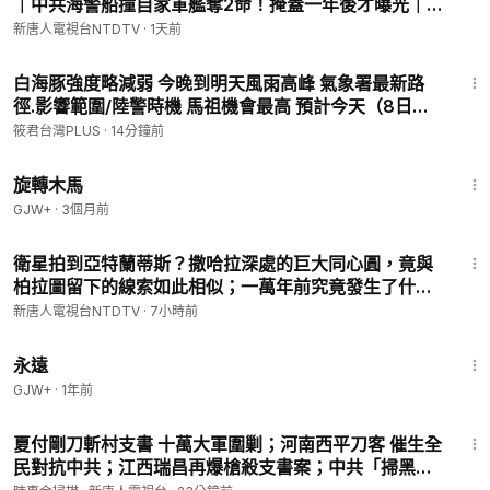
｜中共海警船撞自家軍艦奪2命！掩蓋一年後才曝光｜
20260807(五)｜新唐人電視台
新唐人電視台NTDTV
·
1天前
6:50
白海豚強度略減弱 今晚到明天風雨高峰 氣象署最新路
徑.影響範圍/陸警時機 馬祖機會最高 預計今天（8日）
晚到9日上午
筱君台灣PLUS
·
14分鐘前
1:53:33
旋轉木馬
GJW+
·
3個月前
29:02
衛星拍到亞特蘭蒂斯？撒哈拉深處的巨大同心圓，竟與
柏拉圖留下的線索如此相似；一萬年前究竟發生了什
麼？相同的災難將要再次來臨？｜#新唐人
新唐人電視台NTDTV
·
7小時前
1:44:30
永遠
GJW+
·
1年前
26:56
夏付剛刀斬村支書 十萬大軍圍剿；河南西平刀客 催生全
民對抗中共；江西瑞昌再爆槍殺支書案；中共「掃黑除