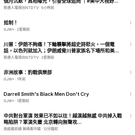
個月沉默，真相曝光，引發全球追問 ｜#美中大視野
‣‣ 商業合作 ►
cn.ntdtv@gmail.com
08/07/2026 #新唐人
新唐人電視台NTDTV
·
5小時前
‣‣ 訂閱新唐人電子快訊 ►
https://www.ntdtv.com/b5/registratio
1:33:42
n.html
抵制！
‣‣ 新唐人官方網站 ►
http://www.ntdtv.com
GJW+
·
2星期前
‣‣ 新唐人臉書 ►
https://www.facebook.com/NTDChinese/
‣‣ 新唐人快報臉書 ►
https://www.facebook.com/profile.php?i
26:22
川普：伊朗不夠痛！下輪襲擊將超史詩怒火，一個電
d=100093087758822&locale=zh_TW
話，以色列就加入；伊朗威脅川普家族名下場所和美國
‣‣ 推特 ►
https://twitter.com/NTDChinese
酒店；川普警告習黨魁和普京；萬國關稅再啟【全球新
‣‣ 電報 ►
https://t.me/NTDChinese
新唐人電視台NTDTV
·
2星期前
聞】2026-07-24
‣‣ 爆料 ►
talkdjy@gmail.com
；+1 (201) 614-3989；
50:00
‣‣ 翻牆軟件 ►
https://git.io/fgp88
非洲故事：豹戰俱樂部
GJW+
·
1年前
© All Rights Reserved.
1:06:51
Darrell Smith's Black Men Don't Cry
GJW+
·
1星期前
35:56
中共對台軍演 效果已不如以往！越演越無感 中共掉入戰
略陷阱？軍演失靈 北京轉向無聲攻
台..@democratictaiwanchannel
政經最前線 無碼看中國
·
12分鐘前