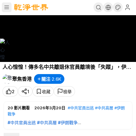
人心惶惶！傳多名中共離退休官員離境後「失蹤」，伊朗
戰争：神的劇本 【新聞深讀】
聚焦香港
關注
·
2.6K
2
1
收藏
檢舉
20
影片觀看
·
2026年3月20日
#中共官員出逃
#中共高層
#伊朗
戰争
#中共官員出逃
#中共高層
#伊朗戰争
內容提要：