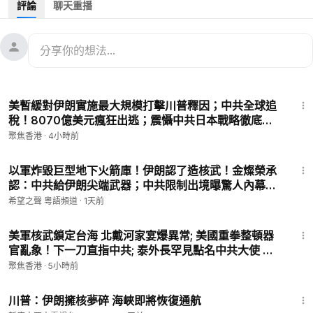
評論
聊天重播
00：09 人心惶惶！傳多名中共離退休官員離境後「失蹤」
07：31 伊朗戰争：神的劇本
㊙️爆料郵箱 ►
sohtv99@gmail.com
🌻🎈透過Patreon（
https://www.patreon.com/SoundofHopeN
34:59
ews）支持我們，您的支持將是我們創作出好作品的動力。您也
美暫緩對伊朗實施最大規模打擊川普釋因；中共全球追
可以隨時取消訂閱。
稅！8070億美元瘋狂出逃；震懾中共日本戰略徹底變
🚗捐車網址 ►
https://donatecarsoh.org
☎️捐車熱線：855-
了！遠程反艦飛彈正式亮劍；丹麥19歲公主服兵役獨自
聚焦香港
·
4小時前
578-0088
駕車報到【時事熱評】
🤝廣告合作洽談 ►
soh-tv@soundofhope.org
18:10
💟捐助我們 ►
https://donorbox.org/soh-tv-2
以軍炸毀巨型地下火箭庫！伊朗認了造核武！金燦榮承
認：中共給伊朗尖端武器；中共限制出境曝驚人內幕；
朝鮮導彈部隊秘入俄國【北美快報】
希望之聲 粵語頻道
·
1天前
32:17
美軍核武鎖定台海 北戴河家宴爆異常; 美國重拳整頓器
官亂象！下一刀直指中共; 泰外長罕見點名中共大使 鄭
麗文賑災遭小粉紅圍剿【今日新聞】
聚焦香港
·
5小時前
3:15
川普：伊朗擁核夢碎 海峽即將恢復通航