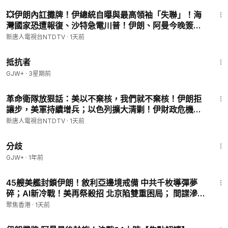
28:26
💥伊朗內訌攤牌！伊總統自曝與最高領袖「失聯」！海
灣國家恐遭報復、沙特急電川普！伊朗、阿曼今晚簽海
峽協議？湖北洪災、城市內澇！中共新規：千億富豪被
新唐人電視台NTDTV
·
1天前
抓！｜#新唐人
1:15:11
抵抗者
GJW+
·
3星期前
29:06
革命衛隊放狠話：美以不棄核，我們就不棄核！伊朗拒
讓步，美軍持續增兵；以色列擴大清剿！伊財政危機大
爆發；俄烏擴大無人機戰，普京軍改模仿烏軍；中國暑
新唐人電視台NTDTV
·
1天前
期經濟大崩盤｜#新唐人
1:54:13
分歧
GJW+
·
1年前
27:34
45艘美艦封鎖伊朗！敘利亞邊境戒備 中共千枚導彈夢
碎；AI新冷戰！美再祭殺招 北京陷雙重困局； 間諜滲透
美國後院？盧比奧驚曝中共據點【今日看點】
聚焦香港
·
1天前
21:28