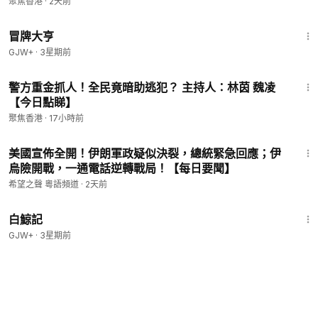
開等死 美軍空戰規則變了【今日看點】
聚焦香港
·
2天前
1:29:59
冒牌大亨
GJW+
·
3星期前
23:11
警方重金抓人！全民竟暗助逃犯？ 主持人：林茵 魏凌
【今日點睇】
聚焦香港
·
17小時前
17:19
美國宣佈全開！伊朗軍政疑似決裂，總統緊急回應；伊
烏險開戰，一通電話逆轉戰局！【每日要聞】
希望之聲 粵語頻道
·
2天前
1:17:11
白鯨記
GJW+
·
3星期前