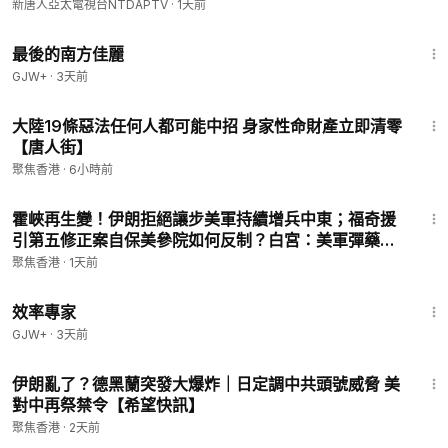
新唐人亞太電視台NTDAPTV
·
1天前
1:38:29
最後的南方佳麗
GJW+
·
3天前
14:44
大陸19條惡法任何人都可能中招 身家性命財產立即清零
【唐人街】
聚焦香港
·
6小時前
29:31
霍峽再生變！伊朗拒絕讓步美軍持續增兵中東；福奇援
引第五修正案自保美參院如何反制？白宮：美軍彈藥儲
備充足足以應對全球任務；美國F-1學生簽證數急降中國
聚焦香港
·
1天前
比8年前減46%【時事熱評】
1:29:06
效率專家
GJW+
·
3天前
14:46
伊朗亂了？德黑蘭突發大爆炸｜日定調中共頭號威脅 美
對中再祭禁令【希望快訊】
聚焦香港
·
2天前