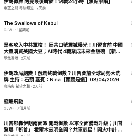
伊朗攤牌 阿曼最後斡旋！決戰24小時【焦點解讀】
希望之聲 粵語頻道
·
2天前
1:20:43
The Swallows of Kabul
GJW+
·
1星期前
23:36
黑客攻入中共軍校！ 反共口號震撼曝光！川習會前 中國
大量購買美國大豆；AI時代 4職業成未來金飯碗 【新聞
要點】
聚焦香港
·
2天前
1:00:14
伊朗政局劇變！俄烏終戰倒數？川習會前全球局勢大洗
牌 主持：石頭 嘉賓：Nina【頭頭是道】08/04/2026
粵精彩 希望之聲
·
2天前
11:51
極速飛馳
GJW+
·
7個月前
27:53
川普怒轟伊朗兩面派 開戰倒數 以軍全面備戰升級；川普
驚爆「斬首」 霍爾木茲明全開？共軍剋星！開火中計 不