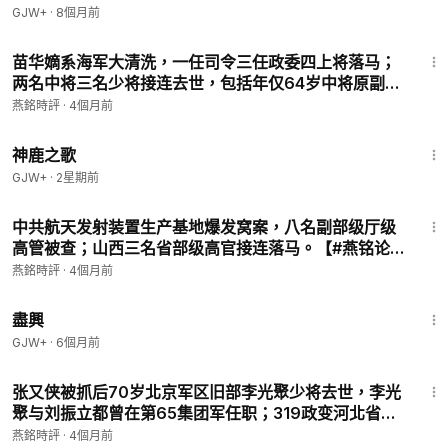
GJW+
·
8個月前
4:35
苗华嫡系海军大清洗，一任司令三任政委四上将落马；
會員專享
两名中将三名少将接连去世，包括年仅64岁中将原副政
委。【#燕铭论政-269】
燕銘時評
·
4個月前
1:34:02
神鹿之歌
GJW+
·
2星期前
5:11
中共航天发射装置生产基地爆发窝案，八名副部级厅级
會員專享
高管被查；山西三名省部级高官接连落马。【#燕铭论
政-268】
燕銘時評
·
4個月前
1:01:24
盡興
GJW+
·
6個月前
10:17
张又侠被抓后70岁北京军区旧部李光聚少将去世，李光
會員專享
聚与刘振立都曾在第65集团军任职；319政变河北省军
区政委紧急换人，十九大前夕李光聚搭档史鲁泽与老领
燕銘時評
·
4個月前