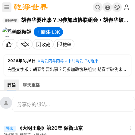
胡春华要出事？习参加政协联组会，胡春华破例
會員專享
未陪同出席。【
#燕铭论政
-234】
燕銘時評
關注
·
1.3K
1
3
收藏
檢舉
2026年3月6日
#两会内斗内幕
#中共两会
#习近平
完整文字版：胡春华要出事？习参加政协联组会 胡春华破例未陪
同出席 【
#燕铭时评
-82】
https://www.ganjingworld.com/s/m9VyZvl1Xk
評論
聊天重播
#两会内斗内幕
#中共两会
#习近平
#习近平失势高层混战
#习近
平独裁与中共末日
#中南海政变反习阴云密布
#燕铭时评
#胡春
华
#胡锦涛
#团派团灭与东山再起
#全国政协副主席
#燕铭论政
****************************************************
25:14
✧追踪中国时局变迁；透视中南海内幕；见证中国大变局✧
《大明王朝》第20集 保衛北京
獨家
燕铭时评：
https://www.ganjingworld.com/s/OJnGB9gv8b
會員專享