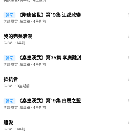
笑談風雲-精華篇
·
4星期前
会员频道：
https://www.ganjingworld.com/s/Jv02qRVllx
会员网站：
https://www.patreon.com/yanmingshiping
25:44
会员专享：
https://www.patreon.com/posts/60597652
《隋唐盛世》第19集 江都政變
獨家
會員專享
独家重磅：
https://www.patreon.com/posts/69524609
笑談風雲-精華篇
·
4星期前
燕铭商城：
https://www.patreon.com/yanmingshiping/shop
1:31:17
古风遗韵：
https://www.ganjingworld.com/s/BB7n4nb1YZ
我的完美浪漫
经典电影馆藏目录（不断更新）：
https://www.ganjingworld.co
GJW+
·
1年前
m/s/jaY3ZYZBEz
23:55
经典电影馆藏（不断更新）：
https://www.ganjingworld.com/s/
《秦皇漢武》第35集 李廣難封
獨家
會員專享
Bxa1kek7aJ
笑談風雲-精華篇
·
4星期前
经典电视剧馆藏（不断更新）：
https://www.ganjingworld.com/
s/0rXBDRVMmr
1:15:11
抵抗者
经典金曲馆藏（不断更新）：
https://www.ganjingworld.com/s/
p0kVwRMJv9
GJW+
·
3星期前
经典电影馆藏Ⅰ：
https://www.ganjingworld.com/s/KzNQgyjxQ
26:04
b
《秦皇漢武》第19集 白馬之盟
獨家
會員專享
经典电影馆藏Ⅱ：
https://www.ganjingworld.com/s/kAkjZK31ax
笑談風雲-精華篇
·
4星期前
经典金曲馆藏Ⅰ：
https://www.ganjingworld.com/s/wqkVp9bW
1:39:46
Kq
追愛
经典金曲馆藏Ⅱ：
https://www.ganjingworld.com/s/0rXqyG0Yl
GJW+
·
1年前
B