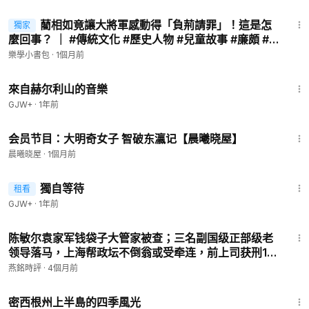
9:02
****************************************************
藺相如竟讓大將軍感動得「負荊請罪」！這是怎
獨家
會員專享
麼回事？ ｜ #傳統文化 #歷史人物 #兒童故事 #廉頗 #
成語 #負荊請罪【✨ 故事盒子】
樂學小書包
·
1個月前
43:56
來自赫尔利山的音樂
GJW+
·
1年前
5:00
会员节目：大明奇女子 智破东瀛记【晨曦晓屋】
會員專享
晨曦晓屋
·
1個月前
1:50:45
獨自等待
租看
GJW+
·
1年前
14:32
陈敏尔袁家军钱袋子大管家被查；三名副国级正部级老
會員專享
领导落马，上海帮政坛不倒翁或受牵连，前上司获刑12
年涉雷政富不雅视频案。【#燕铭论政-271】
燕銘時評
·
4個月前
53:07
密西根州上半島的四季風光