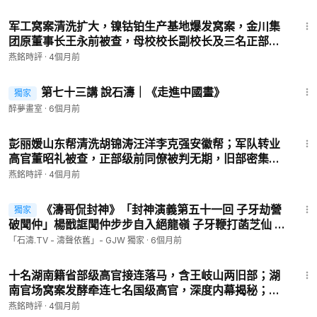
导房峰辉同期被抓。【#燕铭论政-267】
8:12
军工窝案清洗扩大，镍钴铂生产基地爆发窝案，金川集
會員專享
团原董事长王永前被查，母校校长副校长及三名正部级
校友接连落马。【#燕铭论政-266】
燕銘時評
·
4個月前
8:13
第七十三講 說石濤｜《走進中國畫》
獨家
會員專享
醉夢畫室
·
6個月前
5:55
彭丽媛山东帮清洗胡锦涛汪洋李克强安徽帮；军队转业
會員專享
高官董昭礼被查，正部级前同僚被判无期，旧部密集落
马。【#燕铭论政-263】
燕銘時評
·
4個月前
47:18
《濤哥侃封神》「封神演義第五十一回 子牙劫營
獨家
會員專享
破聞仲」楊戩誆聞仲步步自入絕龍嶺 子牙鞭打菡芝仙 哪
吒槍送彩云仙 三十萬大軍盡失 聞太師命絕自我（下集）
「石濤.TV - 濤聲依舊」- GJW 獨家
·
6個月前
9:43
十名湖南籍省部级高官接连落马，含王岐山两旧部；湖
會員專享
南官场窝案发酵牵连七名国级高官，深度内幕揭秘；中
共发家地末日震荡。【#燕铭论政-261】
燕銘時評
·
4個月前