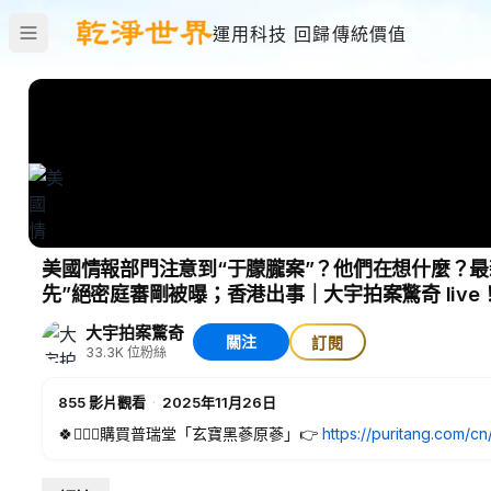
運用科技 回歸傳統價值
美國情報部門注意到“于朦朧案”？他們在想什麼？
先”絕密庭審剛被曝；香港出事｜大宇拍案驚奇 live
大宇拍案驚奇
關注
訂閱
33.3K
位粉絲
855
影片觀看
·
2025年11月26日
🍀🙋🏻‍♂購買普瑞堂「玄寶黑蔘原蔘」👉
https://puritang.com/cn
液、植物魚油、美源皂，加上原蔘共四款產品，您任意購買滿50