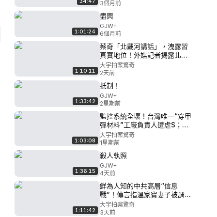
34:47
自衛隊員持“30釐米長械”翻牆
3個月前
闖入，又有zha彈威脅！中共又
盡興
拍新片捧“中國護照”惹群嘲｜
GJW+
大宇拍案驚奇 live！
1:01:24
6個月前
蔡奇「北戴河講話」，洩露習
真實地位！外媒記者揭露北戴
河特權！出入境新規還未正式
大宇拍案驚奇
1:10:11
上路，各地已經感受到戾氣｜
2天前
大宇拍案驚奇 live！
抵制！
08.05.2026
GJW+
1:33:42
2星期前
監控系統全壞！台灣唯一“穿甲
彈材料”工廠負責人遭虐S；台
灣民意：不單純！菲爾茲獎得
大宇拍案驚奇
1:03:08
主鄧煜、王虹，官媒熱捧，他
1星期前
們卻沒有感謝“祖國”，小粉紅
殺人執照
翻車！到底發生什麼｜大宇拍
GJW+
案驚奇 live！07.26.2026
1:36:15
4天前
鮮為人知的中共高層“信息
戰”！傳言指溫家寶妻子被調
查，這跟溫家寶什麼關係？駭
大宇拍案驚奇
1:11:42
客攻入中共軍校，習近平臉面
3天前