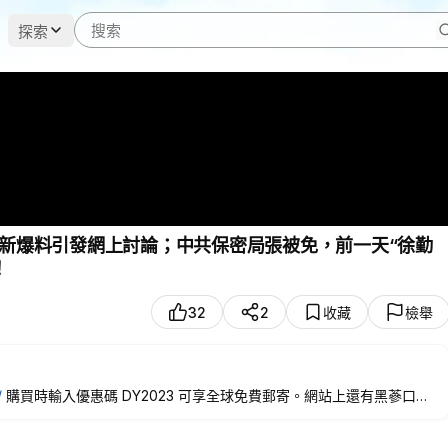
探索
最新爆料引發網上討論；中共保密局張被免，前一天“徐勤
！
32
2
收藏
檢舉
/
購買時輸入優惠碼 DY2023 可享全球免費郵寄。網站上還有黑蔘口服
0美元，就能獲贈玄寶黑蔘原蔘1根