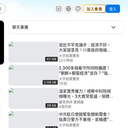
加入會員
登入
聊天重播
習近平罕見讓步：經濟不好，
大家提意見！川普政府限縮出
生公民權，中共後代拿綠卡將
大宇拍案驚奇
47:49
很難？中共開始追索海外華
22小時前
人，無論你有錢沒錢、反共不
2,300多個看守所同時擴建！
反共；宋祖德失聯1個月｜大宇
“朝鮮+櫥窗經濟”並存？“強制
拍案驚奇 live！08.07.2026
恢復中國籍”不是個案！“馮院
大宇拍案驚奇
1:08:26
長看上你了”，中共公權力的墮
1天前
落；張又俠曾秘密對話美軍？
溫家寶秀權力！視察中科院視
美媒炸鍋｜大宇拍案驚奇
頻曝光，3大異常惹議，保鏢竟
live！08.06.2026
來自聯參？！ | 靖遠開講 |唐靖
遠見快評 唐靖遠
39:56
遠 | 2026.03.29
4個月前
中共駐日使館緊急開新聞會！
指責日警方不重視，宣稱遭“連
環威脅”：要剎光..隨即有日本
大宇拍案驚奇