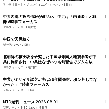
看中国【日本】ビジョンタイムズ・ジャパン
·
2 日前
12:45
中共内部の政治情報が商品化、中共は「内通者」と非
難 #時事フォーカス
時事フォーカス
·
1 週間前
4:17
中国で天災続く
新時代news
·
2 日前
11:39
北朝鮮の核実験を研究した中国系米国人地震学者が中
共に拘束され 中共はなぜいつも無警告でダムを放流
するのか？専門家が背後にある制度の闇を暴露。 #
時事フォーカス
·
2 週間前
時事フォーカス
9:03
中共がミサイル試射…実は26年間発射ボタン押してな
かった」 #時事フォーカス
時事フォーカス
·
3 日前
11:48
NTD週刊ニュース 2026.08.01
新唐人テレビ NTD Japan
·
5 日前