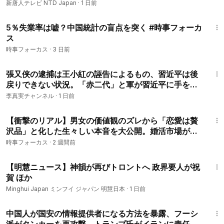
新唐人テレビ NTD Japan
·
1 日前
8:20
5％失業率は嘘？中国統計の盲点を突く #時事フォーカ
ス
時事フォーカス
·
3 日前
18:40
張又侠の逮捕は王小紅の誣告によるもの、習近平は後
戻りできない状況。「赤二代」と軍が習近平に手を出
すタイミング。
李真実チャンネル
·
1 日前
21:01
【衝撃のリアル】男女の価値観のズレから「恋愛は贅
沢品」と化した生々しい本音を大公開。婚活市場が崩
壊している実態に迫る！#時事フォーカス
時事フォーカス
·
2 週間前
2:31
【明慧ニュース】神韻が再びトロントへ 政界要人が祝
賀 ほか
Minghui Japan ミンフイ ジャパン 明慧日本
·
1 日前
13:34
中国人が国安の情報提供者になる方法を暴露、フーシ