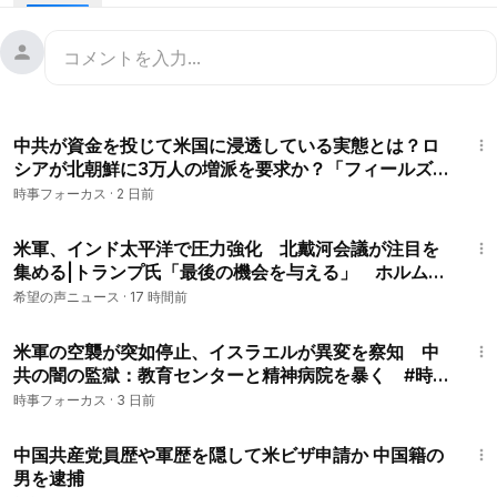
中国共産党政権の本質を明かしていきます。
今後ともこの時事フォーカスチャンネルでのご支援をよろしく
お願い申し上げます。
#時事フォーカス
#最前線ニュース
#精
鋭論壇
#大紀元
16:19
中共が資金を投じて米国に浸透している実態とは？ロ
シアが北朝鮮に3万人の増派を要求か？「フィールズ
賞」を受賞した若い中国人数学者のインタビューに北
時事フォーカス
·
2 日前
京大学が当惑。#時事フォーカス
10:02
米軍、インド太平洋で圧力強化 北戴河会議が注目を
集める|トランプ氏「最後の機会を与える」 ホルムズ
海峡全面開放？【希望の声ニュース-2026/08/05】
希望の声ニュース
·
17 時間前
14:12
米軍の空襲が突如停止、イスラエルが異変を察知 中
共の闇の監獄：教育センターと精神病院を暴く #時
事フォーカス
時事フォーカス
·
3 日前
6:16
中国共産党員歴や軍歴を隠して米ビザ申請か 中国籍の
男を逮捕