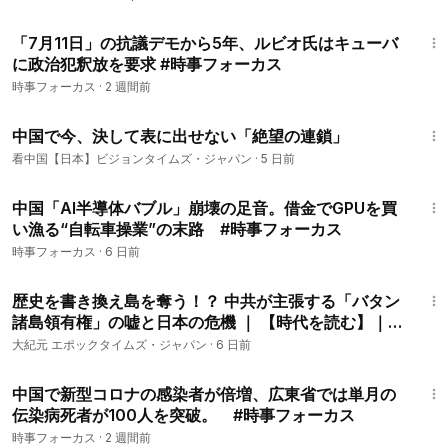
12:02
「7月11日」の抗議デモから5年、ルビオ氏はキューバ
に政治犯釈放を要求 #時事フォーカス
時事フォーカス
·
2 週間前
8:32
中国で今、決して表に出せない「絶望の連鎖」
看中国【日本】ビジョンタイムズ・ジャパン
·
5 日前
9:21
中国「AI半導体バブル」崩壊の足音。借金でGPUを買
い漁る“自転車操業”の末路 #時事フォーカス
時事フォーカス
·
6 日前
2:48
歴史を書き換え島を奪う！？ 中共が主張する「バタン
諸島領有権」の嘘と日本の危機 ｜ 【時代を読む】｜
Teaser
大紀元 エポックタイムズ・ジャパン
·
6 日前
11:13
中国で新型コロナの感染者が倍増、広東省では単月の
伝染病死者が100人を突破。 #時事フォーカス
時事フォーカス
·
2 週間前