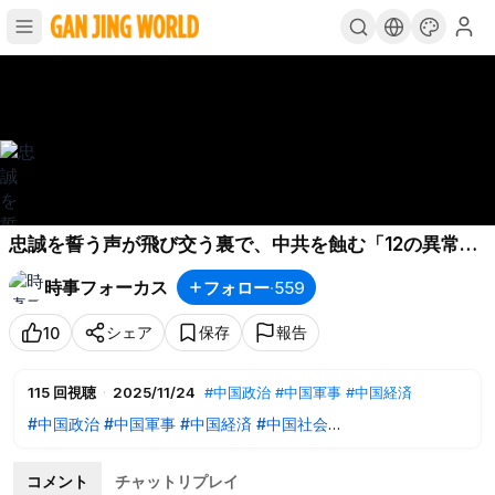
忠誠を誓う声が飛び交う裏で、中共を蝕む「12の異常事
態」
#時事フォーカス
#最前線ニュース
#精鋭論壇
#大
時事フォーカス
フォロー
·
559
紀元
シェア
保存
報告
10
115
回視聴
·
2025/11/24
#中国政治
#中国軍事
#中国経済
#中国政治
#中国軍事
#中国経済
#中国社会
大紀元自由世界の最大の脅威である
コメント
チャットリプレイ