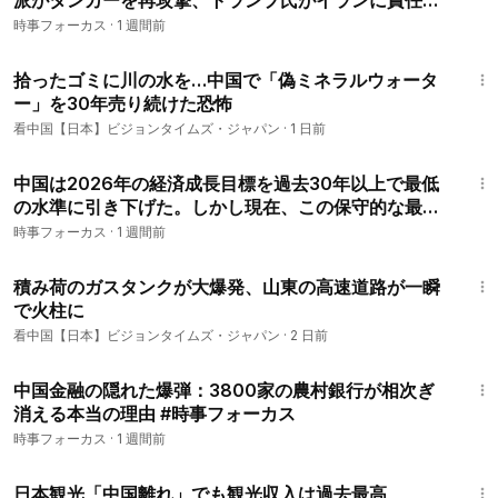
派がタンカーを再攻撃、トランプ氏がイランに責任追
及へ。米国とサウジアラビアが30年間の原子力協定に
時事フォーカス
·
1 週間前
署名。 #今日のニュース#時事フォーカス
8:03
拾ったゴミに川の水を…中国で「偽ミネラルウォータ
ー」を30年売り続けた恐怖
看中国【日本】ビジョンタイムズ・ジャパン
·
1 日前
11:27
中国は2026年の経済成長目標を過去30年以上で最低
の水準に引き下げた。しかし現在、この保守的な最低
ラインすら守り切れない恐れが出ている。 #時事フォ
時事フォーカス
·
1 週間前
ーカス
4:38
積み荷のガスタンクが大爆発、山東の高速道路が一瞬
で火柱に
看中国【日本】ビジョンタイムズ・ジャパン
·
2 日前
9:10
中国金融の隠れた爆弾：3800家の農村銀行が相次ぎ
消える本当の理由 #時事フォーカス
時事フォーカス
·
1 週間前
8:27
日本観光「中国離れ」でも観光収入は過去最高