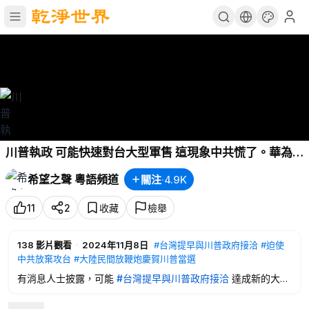
川普執政 可能快速對台大型軍售 這現象中共慌了。華為
試圖以3倍薪水挖走台積電員工《國際風雲》
希望之聲 粵語頻道
關注
·
4.9K
11
2
收藏
檢舉
138
影片觀看
·
2024年11月8日
#台灣提早與川普政府接洽
#迫使
中共放棄攻台
#大陸民間放鞭炮慶賀川普當選
有消息人士披露，可能
#台灣提早與川普政府接洽
達成新的大筆
軍備交易。傳言川普要台灣支付國防費用，有觀點認為，這是明
智選擇，台灣應承諾增國防支出。另有分析，川普不用出兵，一