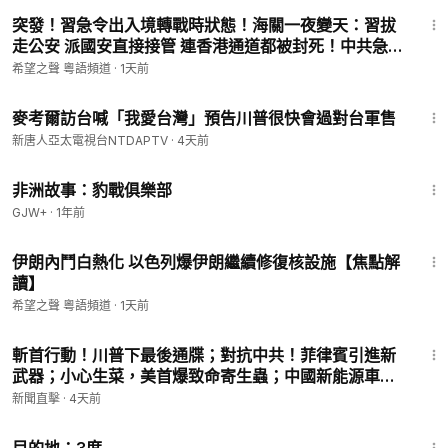
16:33
突發！習急令出入境轉戰時狀態！海關一夜變天：習拔
走公安 派國安直接接管 連香港通道都被封死！中共急追
討疫情封口費 收割馬雲等10大中國頂級富豪海外資產！
希望之聲 粵語頻道
·
1天前
【即時新聞】
2:36
麥考爾訪台喊「我愛台灣」預告川普很快會過對台軍售
新唐人亞太電視台NTDAPTV
·
4天前
50:00
非洲故事：豹戰俱樂部
GJW+
·
1年前
22:33
伊朗內鬥白熱化 以色列爆伊朗繼續修復核設施【焦點解
讀】
希望之聲 粵語頻道
·
1天前
13:27
斬首行動！川普下最後通牒；對抗中共！菲律賓引進新
武器；小心生菜，美首爆致命寄生蟲；中國新能源車趕
工上市，車主成試車員？｜【#新聞直擊】2026.08.04
新聞直擊
·
4天前
1:05:16