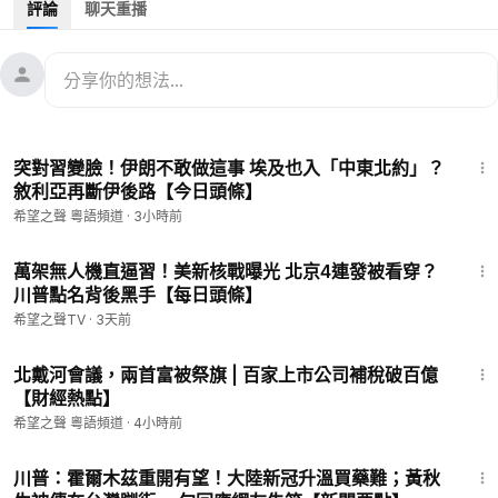
評論
聊天重播
招將
#迫使中共放棄攻台
計劃。
川普人氣傳中國，
#大陸民間放鞭炮慶賀川普當選
。
11月7日 内容提要：
川普執政 可能快速對台大型軍售 這現象中共慌了
14:59
華為試圖以3倍薪水挖走台積電員工
突對習變臉！伊朗不敢做這事 埃及也入「中東北約」？
中共威脅迫在眉睫 台生設計無人機模擬參戰
敘利亞再斷伊後路【今日頭條】
菲律賓批准購買40艘巡邏艇部署南海
希望之聲 粵語頻道
·
3小時前
以色列公民不敵金錢誘惑為伊朗效力被捕
16:30
希望之聲TV《國際風雲》節目，每天為您速遞中國、歐洲、北美
萬架無人機直逼習！美新核戰曝光 北京4連發被看穿？
川普點名背後黑手【每日頭條】
和國際上的最新消息和重大新聞。深入的專家解讀，精彩的實時
評論，為您理清新聞脈絡、讓您即時掌握大事件發展。
希望之聲TV
·
3天前
——————————————
13:06
💟捐助我們 ►
https://donorbox.org/soh-tv-2
北戴河會議，兩首富被祭旗 | 百家上市公司補稅破百億
🌻
https://landing.mailerlite.com/webforms/landing/l0i0e3
【財經熱點】
（訂閱我們的新聞）
希望之聲 粵語頻道
·
4小時前
🚗捐車網址 ►
https://donatecarsoh.org
☎️捐車熱線：855-
19:30
578-0088
川普：霍爾木茲重開有望！大陸新冠升溫買藥難；黃秋
🤝廣告合作洽談 ►
soh-tv@soundofhope.org