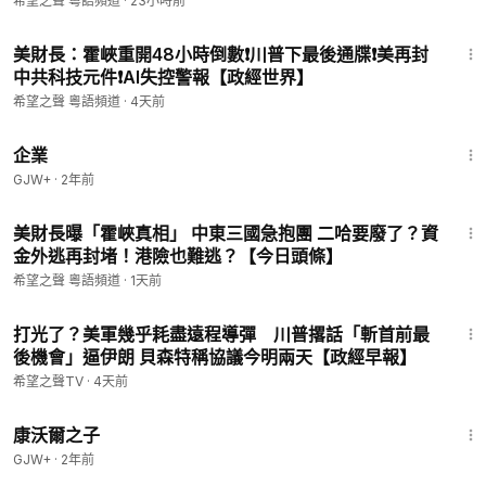
希望之聲 粵語頻道
·
23小時前
14:44
美財長：霍峽重開48小時倒數❗️川普下最後通牒❗️美再封
中共科技元件❗️AI失控警報【政經世界】
希望之聲 粵語頻道
·
4天前
1:31:33
企業
GJW+
·
2年前
15:47
美財長曝「霍峽真相」 中東三國急抱團 二哈要廢了？資
金外逃再封堵！港險也難逃？【今日頭條】
希望之聲 粵語頻道
·
1天前
22:39
打光了？美軍幾乎耗盡遠程導彈 川普撂話「斬首前最
後機會」逼伊朗 貝森特稱協議今明兩天【政經早報】
希望之聲TV
·
4天前
1:27:39
康沃爾之子
GJW+
·
2年前