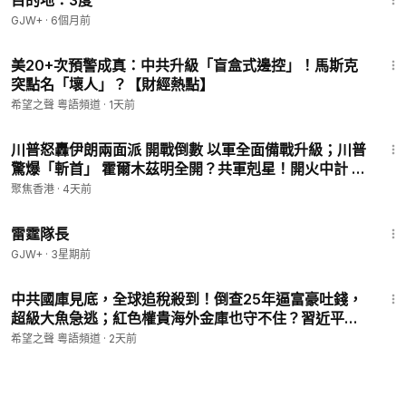
目的地：3度
GJW+
·
6個月前
15:09
美20+次預警成真：中共升級「盲盒式邊控」！馬斯克
突點名「壞人」？【財經熱點】
希望之聲 粵語頻道
·
1天前
27:53
川普怒轟伊朗兩面派 開戰倒數 以軍全面備戰升級；川普
驚爆「斬首」 霍爾木茲明全開？共軍剋星！開火中計 不
開等死 美軍空戰規則變了【今日看點】
聚焦香港
·
4天前
1:04:16
雷霆隊長
GJW+
·
3星期前
23:39
中共國庫見底，全球追稅殺到！倒查25年逼富豪吐錢，
超級大魚急逃；紅色權貴海外金庫也守不住？習近平遭
反噬，專家警告台【紅朝秘聞】
希望之聲 粵語頻道
·
2天前