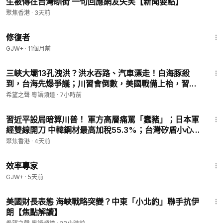
生被傳在台灣瞓街 一句回應網友失笑【新聞要點】
㊙️爆料郵箱 ►
sohtv99@gmail.com
聚焦香港
·
3天前
54:11
————————————
修復者
希望之聲時事熱點粵語新聞頻道，隨時為您提供香港與中國大陸
GJW+
·
11個月前
等地和中美關係最新走向的熱點新聞。我們還會每日提供新聞直
播節目，為您更新香港局勢最新動態。
23:31
三峽大壩13孔洩洪？洪水吞路、汽車漂走！白海豚殺
到，台海先爆爭議；川習會倒數，美國戰備上枱，習近
希望之聲媒體集團是由海外華人在2003年創辦的獨立媒體，總部
平福建舊地連環震【紅朝秘聞】
位於美國舊金山。我們通過短波和網際網路向中國大陸播出節
希望之聲 粵語頻道
·
7小時前
目，傳遞真實的訊息，並通過廣播、網際網路、手機應用等多媒
34:29
體組合，以普通話、粵語向美國、澳洲等地播出節目。
習近平設局暗算川普！ 軍方高層痛罵「蠢豬」；日本軍
經雙線開刀 中韓鋼材最高加稅55.3%；台灣矽盾小心！
感謝您對華人公益媒體的支持！
伊朗無人機轟AI帝國【今日新聞】
聚焦香港
·
4天前
1:29:06
效率專家
GJW+
·
5天前
23:04
美國財長表態 海峽戰略突變？中東「小北約」聯手抗伊
朗【焦點解讀】