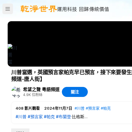
運用科技 回歸傳統價值
川普當選，英國預言家帕克早已預言，接下來要發生
頻道-唐人街】
希望之聲 粵語頻道
關注
4.9K
位粉絲
408
影片觀看
·
2024年11月7日
#川普
#預言家
#帕克
#川普
#預言家
#帕克
#布蘭登
·比格斯
————————————
💟捐助我們 ►
https://donorbox.org/soh-tv-2