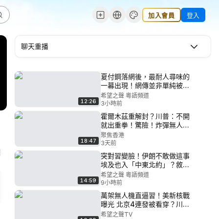
加入會員
登入
聊天重播
夏付鋼落網後，最耐人尋味的
一幕出現！網傳並非單純被舉
報，竟然用了這手段？逃亡期
希望之聲 粵語頻道
12:26
間的藏身方法瘋傳！【國際風
3小時前
雲】
霍爾木茲重解封？川普：不開
就出重拳！驚險！炸彈無人機
闖德機場【希望快訊】
聚焦香港
18:47
3天前
突對習變臉！伊朗不敢做這事
埃及也入「中東北約」？敘利
亞再斷伊後路【今日頭條】
希望之聲 粵語頻道
14:59
9小時前
萬架無人機直逼習！美新核戰
曝光 北京4連發被看穿？川普
點名背後黑手【每日頭條】
希望之聲TV