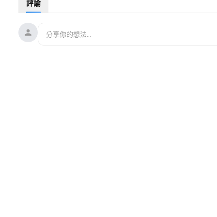
評論
🌻
https://landing.mailerlite.com/webforms/landing/l0i0e3
（
🚗捐車網址 ►
https://donatecarsoh.org
☎️捐車熱線：855-578
🤝廣告合作洽談 ►
soh-tv@soundofhope.org
㊙️爆料郵箱 ►
sohtv99@gmail.com
————————————
希望之聲時事熱點粵語新聞頻道，隨時為您提供香港與中國大陸
目，為您更新香港局勢最新動態。
希望之聲媒體集團是由海外華人在2003年創辦的獨立媒體，
遞真實的訊息，並通過廣播、網際網路、手機應用等多媒體組合
感謝您對華人公益媒體的支持！