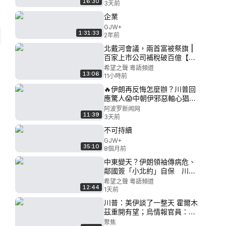
16:30
3天前
企業
GJW+
1:31:33
2年前
北戴河會議，兩首富被祭旗 |
百家上市公司補稅破百億【財
經熱點】
希望之聲 粵語頻道
13:06
11小時前
🔥伊朗再反悔怎麼辦？川普回
應驚人😱中朝伊邪惡軸心猖
狂！朝鮮船擠爆大連港🚨反川
阿波罗新闻网
11:39
媒體也認了！伊朗低頭⚡️明天宣
3天前
布！美伊傳來大消息💥美軍打
不可持續
伊朗彈藥快打光？白宮緊急回
GJW+
應【C】
35:10
8個月前
中東變天？伊朗領袖傳病危、
鄰國簽「小北約」自保 川普
砍出生公民權【政經世界】
希望之聲 粵語頻道
12:44
1天前
川普：美伊談了一整天 霍爾木
茲重開有望；烏情報官員：俄
擬在西部部署朝鮮導彈部隊
聚焦