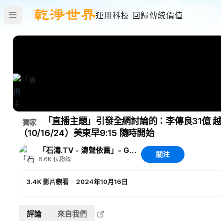
運用科技 回歸傳統價值
「直播主題」引發全網討論的：李傳良31億 
獨家
（10/16/24）美東早9:15 隨時開始
「石濤.TV - 濤聲依舊」- GJW 獨家
關注
6.6K
位粉絲
3.4K
影片觀看
·
2024年10月16日
評論
來自我們