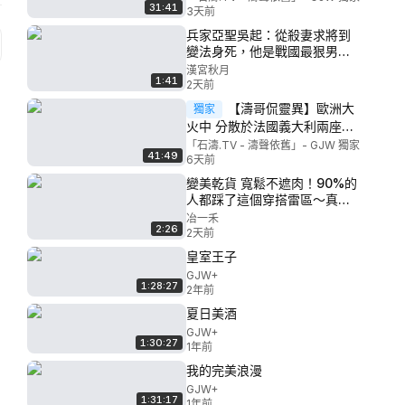
31:41
⋯ 瀕死中下垂 白光 亡者親友
3天前
（08/01/26）「北京早8:45 美
兵家亞聖吳起：從殺妻求將到
東晚8:45」
變法身死，他是戰國最狠男
人！
漢宮秋月
1:41
2天前
【濤哥侃靈異】歐洲大
獨家
火中 分散於法國義大利兩座木
製基督像 完好如初的留下來 ⋯
「石濤.TV - 濤聲依舊」- GJW 獨家
41:49
波爾圖神父卻發出瞠目結舌的
6天前
默想文（07/30/26）
變美乾貨 寬鬆不遮肉！90%的
人都踩了這個穿搭雷區～真正
顯瘦的思路是穿衣的結構感！
冶一禾
2:26
2天前
皇室王子
GJW+
1:28:27
2年前
夏日美酒
GJW+
1:30:27
1年前
我的完美浪漫
GJW+
1:31:17
1年前