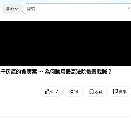
探索
越千房產的貪腐案 ⋯ 為何動用最高法院造假栽贓？
417
14
收藏
檢舉