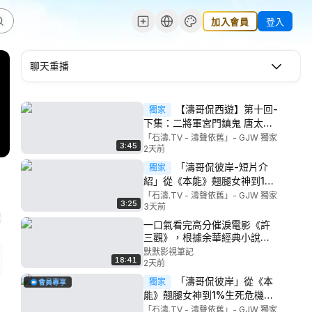
加入會員
登入
聊天重播
【濤哥侃西遊】第十回-
獨家
下集：二將軍宮門鎮鬼 唐太宗
地府還魂 ⋯ 陰曹地府“有來路
「石濤.TV - 濤聲依舊」- GJW 獨家
3:45
無去路”陰間眾神“假公濟私”平
2天前
添陽壽於太宗 ⋯ 全為久遠安排
「濤哥侃彼岸-短片介
獨家
西天取經聞佛法（08/01/26）
紹」從《本能》翹腿女神到1%
生死危機！莎朗斯通巔峰之際
「石濤.TV - 濤聲依舊」- GJW 獨家
3:25
突發腦出血 ⋯ 瀕死中下垂 白光
3天前
亡者親友（08/01/26）
一口氣看完高分催淚電影《許
三觀》，根據余華經典小說改
編，國內不敢觸碰的題材卻被
默默影視筆記
18:41
韓國翻拍成了經典
2天前
「濤哥侃彼岸」從《本
獨家
會員專享
能》翹腿女神到1%生死危機！
莎朗斯通巔峰之際突發腦出血
「石濤.TV - 濤聲依舊」- GJW 獨家