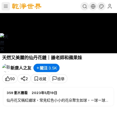
天然又美麗的仙丹花鏈｜謙老師和蘋果妹
新唐人之友
關注
·
3.5K
50
2
收藏
檢舉
359
影片觀看
·
2023年5月19日
仙丹花又稱紅繡球，常見紅色小小的花朵聚生如球，ㄧ球ㄧ球煞
是好看，在台灣隨處可見。把花朵串成項鍊、手環，是小女孩的
最愛！