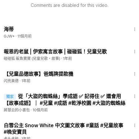
Comments are disabled for this video.
認識自然花卉還能做美麗的飾品，來一堂好玩又富教育意義的自
然課吧。
1:44:16
【訓練達成目標】
海蒂
專注力
GJW+
·
11個月前
手眼協調
2:22
小肌肉發展
報恩的老鼠 | 伊索寓言故事 | 碰碰狐！兒童兒歌
碰碰狐 鯊魚寶寶 (兒童兒歌・故事)
·
1年前
原文連結：
https://ntdfriends.cc/XDiJl
5:39
【兒童品德故事】爸媽牌提款機
新唐人之友【謙老師與蘋果妹】
https://bit.ly/3Sgo0NH
闪亮美德
·
1年前
看謙老師和蘋果妹帶你進入好玩的童玩世界，從古早到現代的童
玩遊戲，拉近父母、孩子之間的距離，親子同樂、玩中學💕
6:19
從「大盜的蜘蛛絲」學成語 ✅ 記得住 ✅ 還會用
獨家
【故事成語】｜ #兒童 #成語 #乾淨校園 #大盜的蜘蛛絲
🚩讓真實的力量伴您前行，加入新唐人之友
https://bit.ly/3Rk7v
Qe
蔣慧云的小書包
·
10個月前
======================================
6:43
📍新唐人亞太台APP
https://bit.ly/3tlw5Hs
白雪公主 Snow White 中文圖文故事 #童話 #兒童故事
📍新唐人亞太電視台
https://www.ntdtv.com.tw/
#晚安寶貝
虎头虎脑
·
1年前