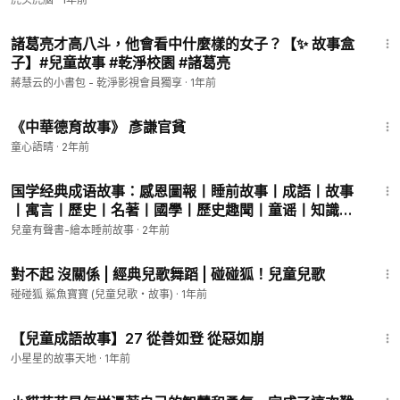
7:50
諸葛亮才高八斗，他會看中什麼樣的女子？【✨ 故事盒
會員專享
子】#兒童故事 #乾淨校園 #諸葛亮
蔣慧云的小書包 - 乾淨影視會員獨享
·
1年前
21:29
《中華德育故事》 彥謙官貧
童心語晴
·
2年前
1:48
国学经典成语故事：感恩圖報丨睡前故事丨成語丨故事
丨寓言丨歷史丨名著丨國學丨歷史趣聞丨童谣丨知識丨
啟蒙丨有聲故事丨有聲書丨兒童故事丨童話丨認知丨
兒童有聲書-繪本睡前故事
·
2年前
kids Audiobooks親子兒童
1:33
對不起 沒關係 | 經典兒歌舞蹈 | 碰碰狐！兒童兒歌
碰碰狐 鯊魚寶寶 (兒童兒歌・故事)
·
1年前
4:14
【兒童成語故事】27 從善如登 從惡如崩
小星星的故事天地
·
1年前
2:29