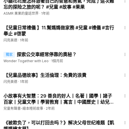
小貓花花是怎样憑著自己的智慧和勇氣，完成了這次難
忘的探险之旅的呢？ #兒童 #故事 #果果
ASMR 果果的童話世界
·
1年前
1:44
【兒童日常禮儀 】11.幫媽媽做家務 #兒童 #禮儀 #言行
舉止 #啓蒙
闪亮美德
·
1年前
4:40
探索公交車經常停靠的奧秘？
獨家
Wonder Together with Leo
·
1個月前
5:56
【兒童品德故事】生活倫理：免費的浪費
闪亮美德
·
1年前
7:17
小故事有大智慧：29 善良的好人丨名著丨國學丨諸子
百家丨兒童文學丨學習教育丨寓言丨中國歷史丨幼兒啟
蒙丨丨知識丨科普丨少兒丨有聲故事丨有聲書丨故事丨
兒童有聲書-繪本睡前故事
·
2年前
童話丨kids Audiobooks親子兒童
5:03
《被欺负了，可以打回去吗？》解决父母世纪难题【凱
媽媽繪本屋】