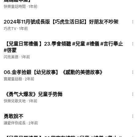
快樂童話時間
·
1年前
2:29
2024年11月號成長版【巧虎生活日記】好朋友不吵架
巧虎TV
·
1年前
1:39
【兒童日常禮儀 】23.學會傾聽 #兒童 #禮儀 #言行舉止
#啓蒙
闪亮美德
·
1年前
4:15
06.金孝拾銀【幼兒故事】《感動的美德故事》
寶藏童話樹
·
2年前
2:54
《勇气大爆发》兒童手势舞
快樂兒歌天地
·
1年前
5:18
勇敢說不
讓愛伴你成長
·
2年前
1:46