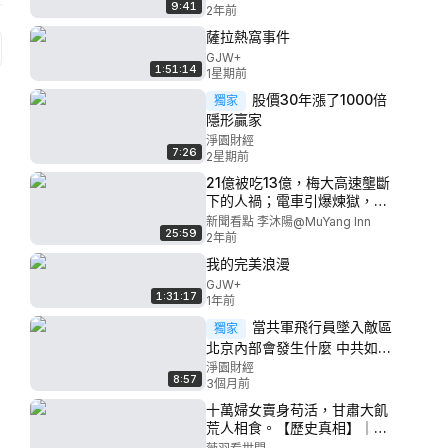
9:41
毒❗
2年前
薩拉熱窩事件
GJW+
1:51:14
1星期前
股價30年漲了1000倍
獨家
隱形贏家
淨園財經
7:26
2星期前
21億被吃13億，梅大高速壟斷
下的人禍；電車引爆煉獄，目
睹3親人被燒；炸得只剩牙齒，
新聞看點 李沐陽@MuYang Inn
25:59
眼見十幾人不見了【新聞看點
2年前
李沐陽5.6】
我的完美浪漫
GJW+
1:31:17
1年前
當共軍飛行員墜入敵區
獨家
北京內部會發生什麼 中共如何
計算一場政治賬
淨園財經
8:57
3個月前
十萬婦女賣身苟活，甘肅大飢
荒人相食。【歷史真相】｜薇
羽看世間