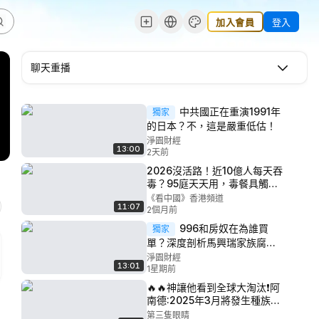
加入會員
登入
聊天重播
中共國正在重演1991年
獨家
的日本？不，這是嚴重低估！
淨園財經
13:00
2天前
2026沒活路！近10億人每天吞
毒？95庭天天用，毒餐具觸目
驚心！
《看中國》香港頻道
11:07
2個月前
996和房奴在為誰買
獨家
單？深度剖析馬興瑞家族腐敗
案：政商勾連的驚天收割盛
淨園財經
13:01
宴！
1星期前
🔥🔥神讓他看到全球大淘汰❗阿
南德:2025年3月將發生種族滅
絕❗專家警告:4億人將死於新病
第三隻眼睛